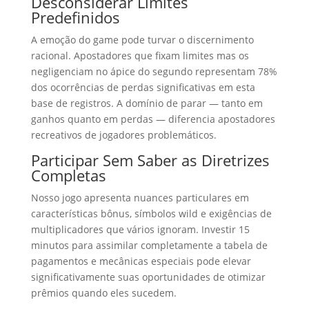
Desconsiderar Limites
Predefinidos
A emoção do game pode turvar o discernimento
racional. Apostadores que fixam limites mas os
negligenciam no ápice do segundo representam 78%
dos ocorrências de perdas significativas em esta
base de registros. A domínio de parar — tanto em
ganhos quanto em perdas — diferencia apostadores
recreativos de jogadores problemáticos.
Participar Sem Saber as Diretrizes
Completas
Nosso jogo apresenta nuances particulares em
características bônus, símbolos wild e exigências de
multiplicadores que vários ignoram. Investir 15
minutos para assimilar completamente a tabela de
pagamentos e mecânicas especiais pode elevar
significativamente suas oportunidades de otimizar
prêmios quando eles sucedem.