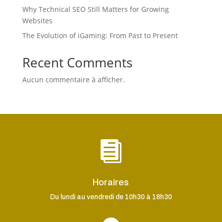
Why Technical SEO Still Matters for Growing
Websites
The Evolution of iGaming: From Past to Present
Recent Comments
Aucun commentaire à afficher.

Horaires
Du lundi au vendredi de 10h30 à 18h30