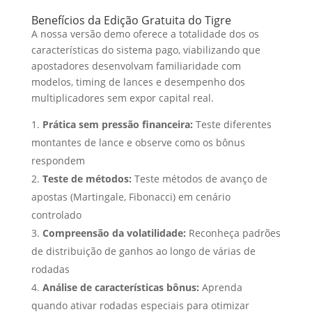
Benefícios da Edição Gratuita do Tigre
A nossa versão demo oferece a totalidade dos os
características do sistema pago, viabilizando que
apostadores desenvolvam familiaridade com
modelos, timing de lances e desempenho dos
multiplicadores sem expor capital real.
Prática sem pressão financeira:
Teste diferentes
montantes de lance e observe como os bônus
respondem
Teste de métodos:
Teste métodos de avanço de
apostas (Martingale, Fibonacci) em cenário
controlado
Compreensão da volatilidade:
Reconheça padrões
de distribuição de ganhos ao longo de várias de
rodadas
Análise de características bônus:
Aprenda
quando ativar rodadas especiais para otimizar