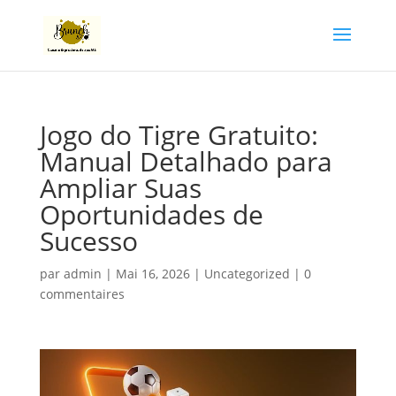
Jogo do Tigre Gratuito:
Manual Detalhado para
Ampliar Suas
Oportunidades de
Sucesso
par
admin
|
Mai 16, 2026
|
Uncategorized
|
0
commentaires