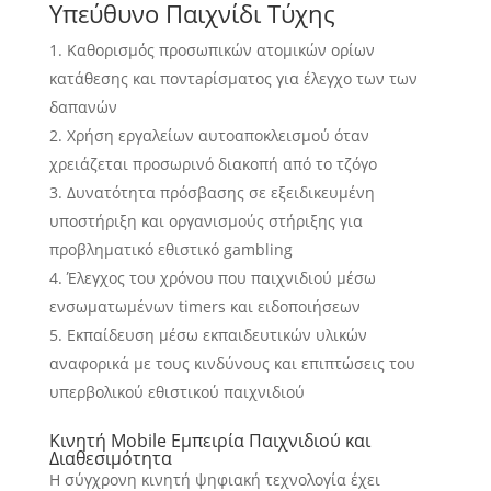
Υπεύθυνο Παιχνίδι Τύχης
Καθορισμός προσωπικών ατομικών ορίων
κατάθεσης και ποντaρίσματος για έλεγχο των των
δαπανών
Χρήση εργαλείων αυτοαποκλεισμού όταν
χρειάζεται προσωρινό διακοπή από το τζόγο
Δυνατότητα πρόσβασης σε εξειδικευμένη
υποστήριξη και οργανισμούς στήριξης για
προβληματικό εθιστικό gambling
Έλεγχος του χρόνου που παιχνιδιού μέσω
ενσωματωμένων timers και ειδοποιήσεων
Εκπαίδευση μέσω εκπαιδευτικών υλικών
αναφορικά με τους κινδύνους και επιπτώσεις του
υπερβολικού εθιστικού παιχνιδιού
Κινητή Mobile Εμπειρία Παιχνιδιού και
Διαθεσιμότητα
Η σύγχρονη κινητή ψηφιακή τεχνολογία έχει