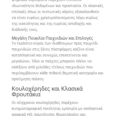
ιδιωτικότητα δεδομένων και προστασία. Οι κλασικές
επιλογές όπως οι πιστωτικές κάρτες εξακολουθούν
να είναι ευρέως χρησιμοποιούμενες λόγω κυρίως
της οικειότητας και της ευρείας αποδοχής και
διάδοσής τους.
Μεγάλη Ποικιλία Παιχνιδιών και Επιλογές
Το τεράστιο εύρος των διαθέσιμων προς παιχνίδι
παιχνιδιών στις ξένες πλατφόρμες καζίνο είναι
καταπληκτικό και συνεχώς επεκτείνεται και
μεγαλώνει. Όλοι οι παίχτες μπορούν πλέον να
εκλέξουν από χιλιάδες τίτλους παιχνιδιών που
περιλαμβάνουν κάθε πιθανή θεματική κατηγορία και
προτίμηση παίκτη.
Κουλοχέρηδες και Κλασικά
Φρουτάκια
Οι σύγχρονοι κουλοχέρηδες παρέχουν
κινηματογραφική ποιότητας εμπειρία με εκπληκτικά
γραφικά HD, πρωτότυπες θεματολογίες και