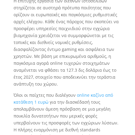
Η επιτυχής εργασία των διεθνών ιστοσελίδων
στηρίζεται σε αυστηρά πρότυπα ποιότητας που
ορίζουν οι ευρωπαϊκές και παγκόσμιες ρυθμιστικές
αρχές ελέγχου. Κάθε ένας πάροχος που σκοπεύει να
προσφέρει υπηρεσίες παιχνιδιού στην εγχώρια
βιομηχανία χρειάζεται να συμμορφώνεται με τις
τοπικές και διεθνείς νομικές ρυθμίσεις,
διασφαλίζοντας έντιμο gaming και ασφάλεια των
χρηστών. Με βάση με επικυρωμένα αριθμούς, η
παγκόσμια αγορά online τυχερών στοιχημάτων
αναμένεται να φθάσει τα 127.3 δις δολάρια έως το
έτος 2027, στοιχείο που αποδεικνύει την τεράστια
ανάπτυξη του χώρου.
Όλοι οι παίχτες που διαλέγουν
online καζίνο από
κατάθεση 1 ευρώ
για την διασκέδασή τους
απολαμβάνουν άμεση πρόσβαση σε μια μεγάλη
ποικιλία δυνατοτήτων που μερικές φορές
υπερβαίνουν τις προσφορές των εγχώριων λύσεων.
Η πλήρης εναρμόνιση με διεθνή standards