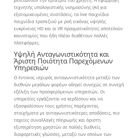
βελτιώνουν την εμπειρία του χρήστη. Η εφαρμογή
τεχνητής υπολογιστικής νοημοσύνης (AI) για
εξατομικευμένες συστάσεις, τα live παιχνίδια
παιχνίδια τραπεζιού με ροή εικόνας υψηλής
ευκρίνειας HD και οι VR πραγματικότητες αποτελούν
καινοτομίες που ήδη πλέον διαθέτουν πολλές
πλατφόρμες.
Υψηλή Ανταγωνιστικότητα και
Άριστη Ποιότητα Παρεχόμενων
Υπηρεσιών
Ο έντονος ισχυρός ανταγωνιστικότητα μεταξύ των
διεθνών μεγάλων φορέων οδηγεί συνεχώς σε συνεχή
εξέλιξη των προσφερόμενων υπηρεσιών. Οι
υπηρεσίες εργάζονται να κερδίσουν και να
εξασφαλίσουν τους χρήστες παρέχοντας
στοιχήματα με ανταγωνιστικότερες αποδόσεις, πιο
ταχείες συναλλαγές πληρωμής και άριστη
εξυπηρέτηση χρηστών σε πολλές διεθνείς
διαφορετικές γλώσσες, μεταξύ των οποίων των