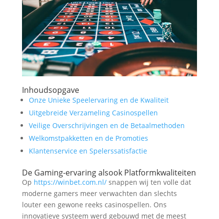
Inhoudsopgave
Onze Unieke Speelervaring en de Kwaliteit
Uitgebreide Verzameling Casinospellen
Veilige Overschrijvingen en de Betaalmethoden
Welkomstpakketten en de Promoties
Klantenservice en Spelerssatisfactie
De Gaming-ervaring alsook Platformkwaliteiten
Op
https://winbet.com.nl/
snappen wij ten volle dat
moderne gamers meer verwachten dan slechts
louter een gewone reeks casinospellen. Ons
innovatieve systeem werd gebouwd met de meest