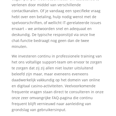
verlenen door middel van verschillende
contactkanalen. Of je vandaag een specifieke vraag
hebt over een betaling, hulp nodig wenst met de
spelvoorschriften, of wellicht IT-gerelateerde issues
ervaart – we antwoorden snel en adequaat en
deskundig. De typische responstijd via onze live
chat-functie bedraagt nog geen dan de twee
minuten.
We investeren continu in professionele training van
het ons voltallige support-team om ervoor te zorgen
te zorgen dat zij zij allen niet louter uitsluitend
beleefd zijn maar, maar eveneens eveneens
daadwerkelijk vakkundig op het domein van online
en digitaal casino-activiteiten. Veelvoorkomende
frequente vragen staan direct te consulteren in onze
onze zeer omvangrijke FAQ-pagina die continu
frequent blijft vernieuwd naar aanleiding van
grondslag van gebruikersinput.