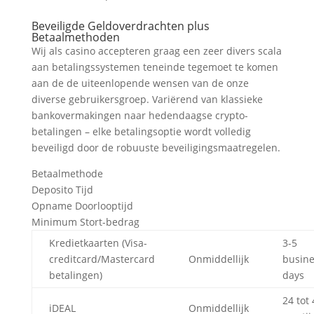
Beveiligde Geldoverdrachten plus
Betaalmethoden
Wij als casino accepteren graag een zeer divers scala
aan betalingssystemen teneinde tegemoet te komen
aan de de uiteenlopende wensen van de onze
diverse gebruikersgroep. Variërend van klassieke
bankovermakingen naar hedendaagse crypto-
betalingen – elke betalingsoptie wordt volledig
beveiligd door de robuuste beveiligingsmaatregelen.
Betaalmethode
Deposito Tijd
Opname Doorlooptijd
Minimum Stort-bedrag
Kredietkaarten (Visa-
3-5
creditcard/Mastercard
Onmiddellijk
busine
betalingen)
days
24 tot 
iDEAL
Onmiddellijk