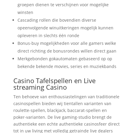
groepen dienen te verschijnen voor mogelijke
winsten
Cascading rollen die bovendien diverse
opeenvolgende winuitkeringen mogelijk kunnen
opleveren in slechts één ronde
Bonus-buy mogelijkheden voor alle gamers welke
direct richting de bonusrondes willen direct gaan
Merkgebonden gokautomaten gebaseerd op op
bekende bekende movies, series en muziekbands
Casino Tafelspellen en Live
streaming Casino
Ten behoeve van enthousiastelingen van traditionele
casinospellen bieden wij tientallen varianten van
roulette-spellen, blackjack, baccarat-spellen en
poker-varianten. De live gaming-studio brengt de
authentieke een echte authentieke casinosfeer direct
tot in uw living met volledig getrainde live dealers