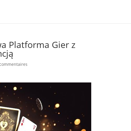
a Platforma Gier z
cją
 commentaires