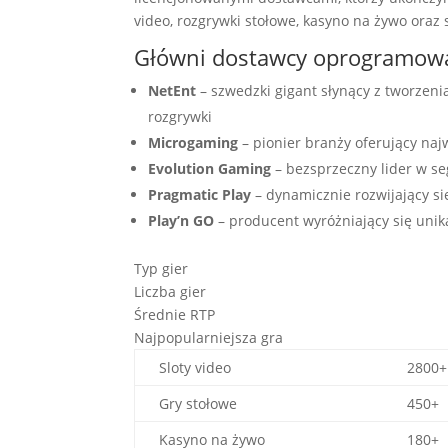
video, rozgrywki stołowe, kasyno na żywo oraz
Główni dostawcy oprogramow
NetEnt
– szwedzki gigant słynący z tworzen
rozgrywki
Microgaming
– pionier branży oferujący na
Evolution Gaming
– bezsprzeczny lider w s
Pragmatic Play
– dynamicznie rozwijający się
Play’n GO
– producent wyróżniający się uni
Typ gier
Liczba gier
Średnie RTP
Najpopularniejsza gra
Sloty video
2800+
Gry stołowe
450+
Kasyno na żywo
180+