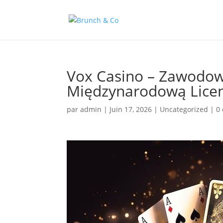
Vox Casino – Zawodow
Międzynarodową Licen
par
admin
|
Juin 17, 2026
|
Uncategorized
|
0