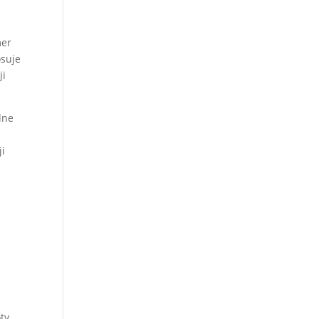
mer
suje
ji
dne
ji
ty