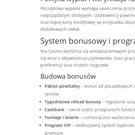
Początkowa wypłata wymaga ukończenia procesu
niepożądanym dostępem. Użytkownicy powinni 
oraz kopię karty kredytowej (w przypadku depoz
dodatkowych zwłok.
System bonusowy i progra
Vox Casino wyróżnia się wielopoziomowym prog
się wraz z aktywnością użytkownika. Nasi gra
preferencji oraz historii rozgrywki.
Budowa bonusów
Pakiet powitalny
– bonus od początkowych c
spinów
Tygodniowe reload bonusy
– regularne uzu
Cashback
– zwrot części przegranych fundu
Turnieje i loterie
– comiesięczne wydarzenia
Program VIP
– ekskluzywny system lojalnoś
premium