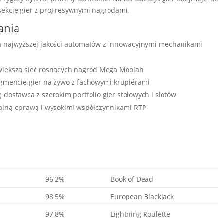
 sekcję gier z progresywnymi nagrodami.
ania
ia najwyższej jakości automatów z innowacyjnymi mechanikami
jwiększą sieć rosnących nagród Mega Moolah
egmencie gier na żywo z fachowymi krupiérami
 dostawca z szerokim portfolio gier stołowych i slotów
kalną oprawą i wysokimi współczynnikami RTP
96.2%
Book of Dead
98.5%
European Blackjack
97.8%
Lightning Roulette