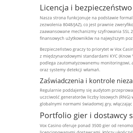
Licencja i bezpieczeństw
Nasza strona funkcjonuje na podstawie formal
zezwolenia 8048/JAZ), co jest prawnie zweryfik
zaawansowane mechanizmy szyfrowania SSL 256
finansowych użytkowników na najwyższym poz
Bezpieczeństwo graczy to priorytet w Vox Cas
z międzynarodowymi standardami KYC (Know Yo
podlega zautomatyzowanemu monitoringowi, a 
oraz systemy detekcji włamań.
Zaświadczenia i kontrole niez
Regularnie poddajemy się audytom przeprowad
uczciwość generatorów liczby losowych (RNG) 
globalnymi normami świadomej gry, włączając
Portfolio gier i dostawcy 
Vox Casino oferuje ponad 3500 gier od reno
licencjonowanymi dostawcami, którzy ukończyli