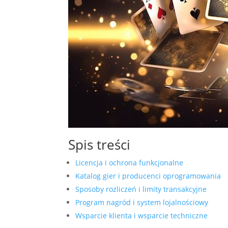
Spis treści
Licencja i ochrona funkcjonalne
Katalog gier i producenci oprogramowania
Sposoby rozliczeń i limity transakcyjne
Program nagród i system lojalnościowy
Wsparcie klienta i wsparcie techniczne