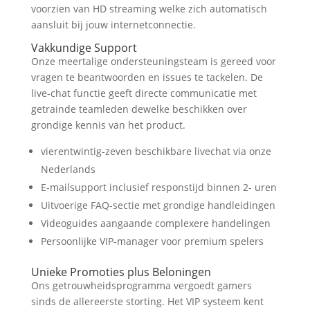
voorzien van HD streaming welke zich automatisch
aansluit bij jouw internetconnectie.
Vakkundige Support
Onze meertalige ondersteuningsteam is gereed voor
vragen te beantwoorden en issues te tackelen. De
live-chat functie geeft directe communicatie met
getrainde teamleden dewelke beschikken over
grondige kennis van het product.
vierentwintig-zeven beschikbare livechat via onze
Nederlands
E-mailsupport inclusief responstijd binnen 2- uren
Uitvoerige FAQ-sectie met grondige handleidingen
Videoguides aangaande complexere handelingen
Persoonlijke VIP-manager voor premium spelers
Unieke Promoties plus Beloningen
Ons getrouwheidsprogramma vergoedt gamers
sinds de allereerste storting. Het VIP systeem kent