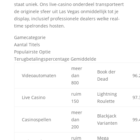
staat uniek. Ons live-casino onderdeel transporteert
de originele sfeer uit Las Vegas onmiddellijk tot je
display, inclusief professionele dealers welke real-
time spelrondes hosten.
Gamecategorie
Aantal Titels
Populairste Optie
Terugbetalingspercentage Gemiddelde
meer
Book der
Videoautomaten
dan
96.
Dead
800
ruim
Lightning
Live Casino
97.
150
Roulette
meer
Blackjack
Casinospellen
dan
99.
Varianten
200
ruim
Mega