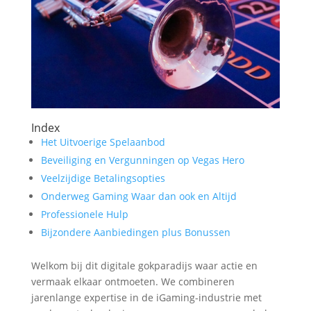
Index
Het Uitvoerige Spelaanbod
Beveiliging en Vergunningen op Vegas Hero
Veelzijdige Betalingsopties
Onderweg Gaming Waar dan ook en Altijd
Professionele Hulp
Bijzondere Aanbiedingen plus Bonussen
Welkom bij dit digitale gokparadijs waar actie en
vermaak elkaar ontmoeten. We combineren
jarenlange expertise in de iGaming-industrie met