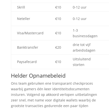
Skrill
€10
0-12 uur
Neteller
€10
0-12 uur
1-3
Visa/Mastercard
€10
businessdagen
drie tot vijf
Banktransfer
€20
arbeidsdagen
Uitsluitend
Paysafecard
€10
storten
Helder Opnamebeleid
Ons team gebruiken ene transparant checkproces
waarbij gamers één keer identiteitsdocumenten
insturen. Volgend op akkoord verlopen uitbetalingen
zeer snel, met name voor digitale wallets waarbij de
grootste transacties gedurende een paar tijden