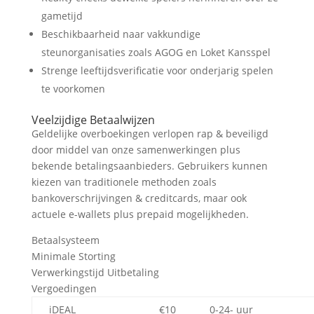
gametijd
Beschikbaarheid naar vakkundige
steunorganisaties zoals AGOG en Loket Kansspel
Strenge leeftijdsverificatie voor onderjarig spelen
te voorkomen
Veelzijdige Betaalwijzen
Geldelijke overboekingen verlopen rap & beveiligd
door middel van onze samenwerkingen plus
bekende betalingsaanbieders. Gebruikers kunnen
kiezen van traditionele methoden zoals
bankoverschrijvingen & creditcards, maar ook
actuele e-wallets plus prepaid mogelijkheden.
Betaalsysteem
Minimale Storting
Verwerkingstijd Uitbetaling
Vergoedingen
iDEAL
€10
0-24- uur