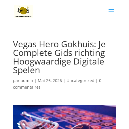
Vegas Hero Gokhuis: Je
Complete Gids richting
Hoogwaardige Digitale
Spelen
par
admin
|
Mai 26, 2026
|
Uncategorized
|
0
commentaires