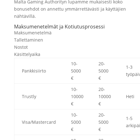
Malta Gaming Authorityn lupamme mukaisesti koko
bonusehdot on annettu ymmärrettävästi ja käyttäjien
nähtävillä.
Maksumenetelmät ja Kotiutusprosessi
Maksumenetelmä
Tallettaminen
Nostot
Käsittelyaika
10-
20-
1-3
Pankkisiirto
5000
5000
työpäi
€
€
10-
20-
Trustly
10000
10000
Heti
€
€
10-
20-
1-5
Visa/Mastercard
5000
5000
arkipä
€
€