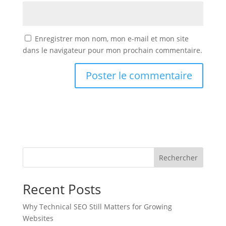
Enregistrer mon nom, mon e-mail et mon site
dans le navigateur pour mon prochain commentaire.
Rechercher
Recent Posts
Why Technical SEO Still Matters for Growing
Websites