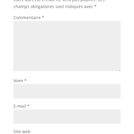
champs obligatoires sont indiqués avec
*
Commentaire
*
Nom
*
E-mail
*
Site web