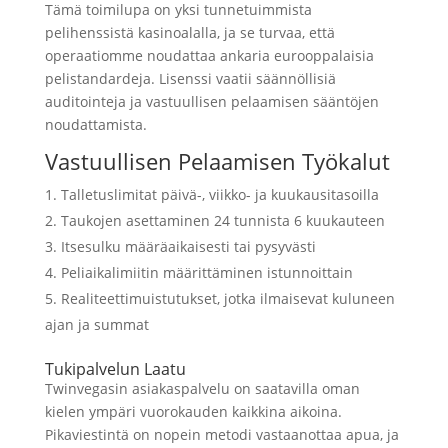
Tämä toimilupa on yksi tunnetuimmista
pelihenssistä kasinoalalla, ja se turvaa, että
operaatiomme noudattaa ankaria eurooppalaisia
pelistandardeja. Lisenssi vaatii säännöllisiä
auditointeja ja vastuullisen pelaamisen sääntöjen
noudattamista.
Vastuullisen Pelaamisen Työkalut
Talletuslimitat päivä-, viikko- ja kuukausitasoilla
Taukojen asettaminen 24 tunnista 6 kuukauteen
Itsesulku määräaikaisesti tai pysyvästi
Peliaikalimiitin määrittäminen istunnoittain
Realiteettimuistutukset, jotka ilmaisevat kuluneen
ajan ja summat
Tukipalvelun Laatu
Twinvegasin asiakaspalvelu on saatavilla oman
kielen ympäri vuorokauden kaikkina aikoina.
Pikaviestintä on nopein metodi vastaanottaa apua, ja