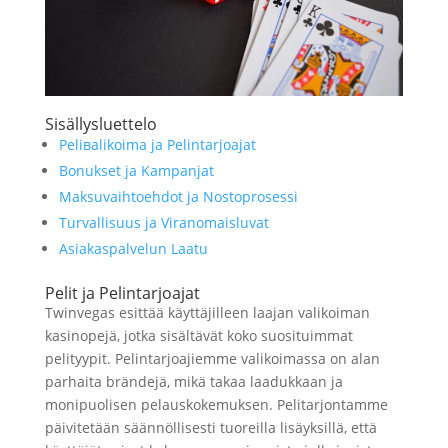
Sisällysluettelo
Pelівalikoima ja Pelintarjoajat
Bonukset ja Kampanjat
Maksuvaihtoehdot ja Nostoprosessi
Turvallisuus ja Viranomaisluvat
Asiakaspalvelun Laatu
Pelit ja Pelintarjoajat
Twinvegas esittää käyttäjilleen laajan valikoiman
kasinopejä, jotka sisältävät koko suosituimmat
pelityypit. Pelintarjoajiemme valikoimassa on alan
parhaita brändejä, mikä takaa laadukkaan ja
monipuolisen pelauskokemuksen. Pelitarjontamme
päivitetään säännöllisesti tuoreilla lisäyksillä, että