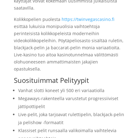
käyttäjät voivat kokemaan uusimmista julkaisuista
saatavilla.
Kolikkopelien puolesta
https://twinvegascasino.fi
esittää lukuisia monipuolisia vaihtoehtoja
perinteisistä kolikkopeleistä moderneihin
videokolikkopeleihin. Pöytäpeliosasto sisältää ruletin,
blackjack-pelin ja baccarat-pelin monia variaatioita.
Live-kasino tuo aitoa kasinotunnelmaa välittömästi
olohuoneeseen ammattimaisten jakajien
opastuksella.
Suosituimmat Pelityypit
Vanhat slotti koneet yli 500 eri variaatiolla
Megaways-rakenteella varustetut progressiiviset
jättipottipelit
Live-pelit, joka tarjoavat rulettipelin, blackjack-pelin
ja pelishow -formaatit
Klassiset pelit runsaalla valikoimalla vaihtelevia