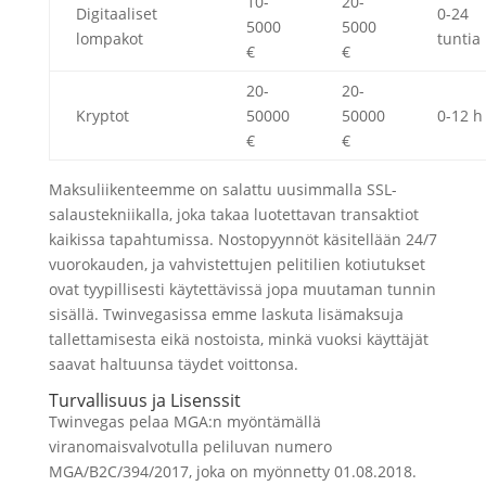
10-
20-
Digitaaliset
0-24
5000
5000
lompakot
tuntia
€
€
20-
20-
Kryptot
50000
50000
0-12 h
€
€
Maksuliikenteemme on salattu uusimmalla SSL-
salaustekniikalla, joka takaa luotettavan transaktiot
kaikissa tapahtumissa. Nostopyynnöt käsitellään 24/7
vuorokauden, ja vahvistettujen pelitilien kotiutukset
ovat tyypillisesti käytettävissä jopa muutaman tunnin
sisällä. Twinvegasissa emme laskuta lisämaksuja
tallettamisesta eikä nostoista, minkä vuoksi käyttäjät
saavat haltuunsa täydet voittonsa.
Turvallisuus ja Lisenssit
Twinvegas pelaa MGA:n myöntämällä
viranomaisvalvotulla peliluvan numero
MGA/B2C/394/2017, joka on myönnetty 01.08.2018.