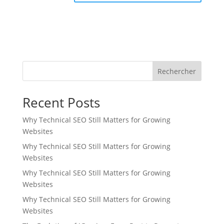
Rechercher
Recent Posts
Why Technical SEO Still Matters for Growing
Websites
Why Technical SEO Still Matters for Growing
Websites
Why Technical SEO Still Matters for Growing
Websites
Why Technical SEO Still Matters for Growing
Websites