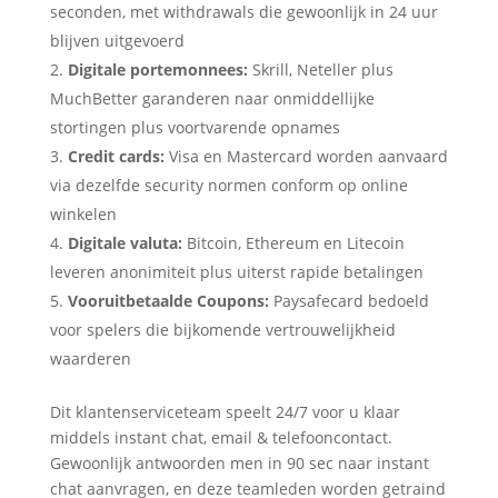
seconden, met withdrawals die gewoonlijk in 24 uur
blijven uitgevoerd
Digitale portemonnees:
Skrill, Neteller plus
MuchBetter garanderen naar onmiddellijke
stortingen plus voortvarende opnames
Credit cards:
Visa en Mastercard worden aanvaard
via dezelfde security normen conform op online
winkelen
Digitale valuta:
Bitcoin, Ethereum en Litecoin
leveren anonimiteit plus uiterst rapide betalingen
Vooruitbetaalde Coupons:
Paysafecard bedoeld
voor spelers die bijkomende vertrouwelijkheid
waarderen
Dit klantenserviceteam speelt 24/7 voor u klaar
middels instant chat, email & telefooncontact.
Gewoonlijk antwoorden men in 90 sec naar instant
chat aanvragen, en deze teamleden worden getraind