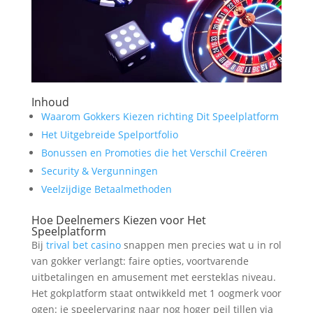
Inhoud
Waarom Gokkers Kiezen richting Dit Speelplatform
Het Uitgebreide Spelportfolio
Bonussen en Promoties die het Verschil Creëren
Security & Vergunningen
Veelzijdige Betaalmethoden
Hoe Deelnemers Kiezen voor Het
Speelplatform
Bij
trival bet casino
snappen men precies wat u in rol
van gokker verlangt: faire opties, voortvarende
uitbetalingen en amusement met eersteklas niveau.
Het gokplatform staat ontwikkeld met 1 oogmerk voor
ogen: je speelervaring naar nog hoger peil tillen via