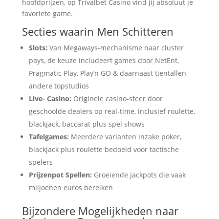
hoofdprijzen, op Trivalbet Casino vind jij absoluut je
favoriete game.
Secties waarin Men Schitteren
Slots:
Van Megaways-mechanisme naar cluster
pays, de keuze includeert games door NetEnt,
Pragmatic Play, Play’n GO & daarnaast tientallen
andere topstudios
Live- Casino:
Originele casino-sfeer door
geschoolde dealers op real-time, inclusief roulette,
blackjack, baccarat plus spel shows
Tafelgames:
Meerdere varianten inzake poker,
blackjack plus roulette bedoeld voor tactische
spelers
Prijzenpot Spellen:
Groeiende jackpots die vaak
miljoenen euros bereiken
Bijzondere Mogelijkheden naar