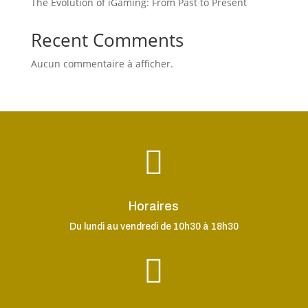
The Evolution of iGaming: From Past to Present
Recent Comments
Aucun commentaire à afficher.

Horaires
Du lundi au vendredi de 10h30 à 18h30
