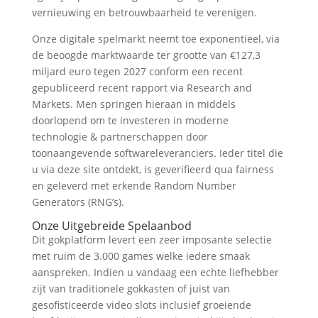
vernieuwing en betrouwbaarheid te verenigen.
Onze digitale spelmarkt neemt toe exponentieel, via
de beoogde marktwaarde ter grootte van €127,3
miljard euro tegen 2027 conform een recent
gepubliceerd recent rapport via Research and
Markets. Men springen hieraan in middels
doorlopend om te investeren in moderne
technologie & partnerschappen door
toonaangevende softwareleveranciers. Ieder titel die
u via deze site ontdekt, is geverifieerd qua fairness
en geleverd met erkende Random Number
Generators (RNG’s).
Onze Uitgebreide Spelaanbod
Dit gokplatform levert een zeer imposante selectie
met ruim de 3.000 games welke iedere smaak
aanspreken. Indien u vandaag een echte liefhebber
zijt van traditionele gokkasten of juist van
gesofisticeerde video slots inclusief groeiende