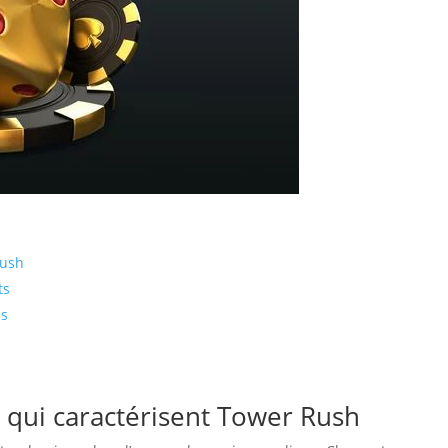
Rush
ts
ns
 qui caractérisent Tower Rush