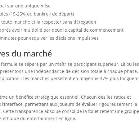
obal sur une unique mise
ibles (15-25% du bankroll de départ)
 toute manche et la respecter sans dérogation
après avoir multiplié par deux le capital de commencement
 minutes pour esquiver les décisions impulsives
ives du marché
 formule se sépare par un maîtrise participant supérieur. Là où le
s présentons une indépendance de décision totale à chaque phase.
d’implication : les manches persistent en moyenne 37% plus longuem
ême un bénéfice stratégique essentiel. Chacun des les ratios et
 l’interface, permettant aux joueurs de évaluer rigoureusement la
Cette transparence absolue consolide la foi et retient une group
de éthique du entertainment en ligne.