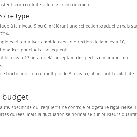
ustent leur conduite selon le environnement.
otre type
ue à le niveau 5 ou 6, préférant une collection graduelle mais st
à 70%
rapides et tentatives ambitieuses en direction de le niveau 10,
s bénéfices ponctuels conséquents
t le niveau 12 ou au-delà, acceptant des pertes communes en
ès
e fractionnée à tout multiple de 3 niveaux, abaissant la volatilité
es
u budget
e, spécificité qui requiert une contrôle budgétaire rigoureuse. 
rtes durées, mais la fluctuation se normalise sur plusieurs quanti