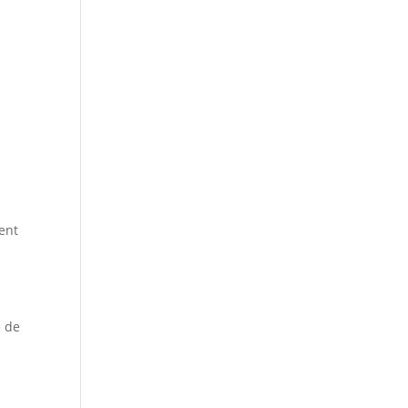
s
ent
e de