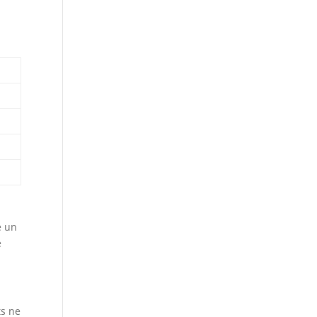
e un
e
ts ne