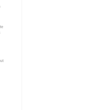
a
te
s
out