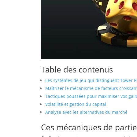
Table des contenus
Les systèmes de jeu qui distinguent Tower 
Maîtriser le mécanisme de facteurs croissan
Tactiques poussées pour maximiser vos gai
Volatilité et gestion du capital
Analyse avec les alternatives du marché
Ces mécaniques de partie