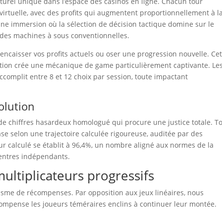
turel unique dans l’espace des casinos en ligne. Chacun tour
 virtuelle, avec des profits qui augmentent proportionnellement à l
e immersion où la sélection de décision tactique domine sur le
 des machines à sous conventionnelles.
encaisser vos profits actuels ou oser une progression nouvelle. Cet
tion crée une mécanique de game particulièrement captivante. Le
ccomplit entre 8 et 12 choix par session, toute impactant
olution
e chiffres hasardeux homologué qui procure une justice totale. T
ase selon une trajectoire calculée rigoureuse, auditée par des
ur calculé se établit à 96,4%, un nombre aligné aux normes de la
entres indépendants.
multiplicateurs progressifs
isme de récompenses. Par opposition aux jeux linéaires, nous
ompense les joueurs téméraires enclins à continuer leur montée.