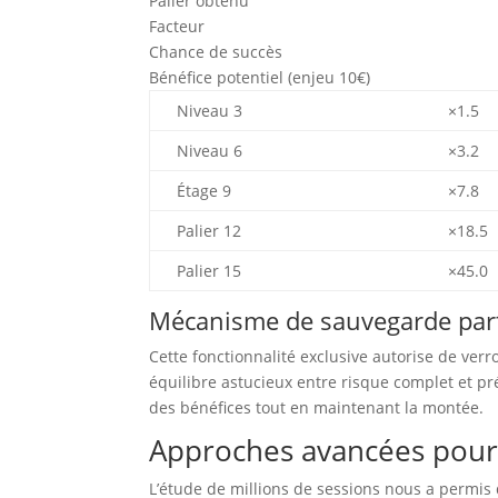
Palier obtenu
Facteur
Chance de succès
Bénéfice potentiel (enjeu 10€)
Niveau 3
×1.5
Niveau 6
×3.2
Étage 9
×7.8
Palier 12
×18.5
Palier 15
×45.0
Mécanisme de sauvegarde part
Cette fonctionnalité exclusive autorise de verr
équilibre astucieux entre risque complet et pré
des bénéfices tout en maintenant la montée.
Approches avancées pour
L’étude de millions de sessions nous a permis