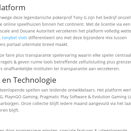
latform
wege deze legendarische pokerprof Tony G zijn het bedrijf onszel
 online speelhuizen binnen het continent. Met de licentie via een
scale and Douane Autoriteit verzekeren het platform volledig wette
s.
tonybet slots
differentieert ons met deze bijzondere mix tussen
ons portaal uitermate breed maakt.
ze faire plus transparante spelervaring waarin elke speler centraa
n regels & geven ruime tools betreffende zelfuitsluiting plus grenze
ls onafhankelijke instituten ter transparantie aan verzekeren.
e en Technologie
iteenlopende spellen van leidende ontwikkelaars. Het platform we
MG, PlaynGO Gaming, Pragmatic Play Software & Evolution Gaming L
arborgen. Onze collectie blijft iedere maand aangevuld via het laa
ren blijft.
en door progressieve winsten, speciale features & uiteenlopende