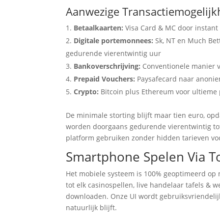
Aanwezige Transactiemogelij
Betaalkaarten:
Visa Card & MC door instant
Digitale portemonnees:
Sk, NT en Much Bett
gedurende vierentwintig uur
Bankoverschrijving:
Conventionele manier vi
Prepaid Vouchers:
Paysafecard naar anoniem
Crypto:
Bitcoin plus Ethereum voor ultieme 
De minimale storting blijft maar tien euro, op
worden doorgaans gedurende vierentwintig tot
platform gebruiken zonder hidden tarieven voo
Smartphone Spelen Via T
Het mobiele systeem is 100% geoptimeerd op mob
tot elk casinospellen, live handelaar tafels
downloaden. Onze UI wordt gebruiksvriendelij
natuurlijk blijft.