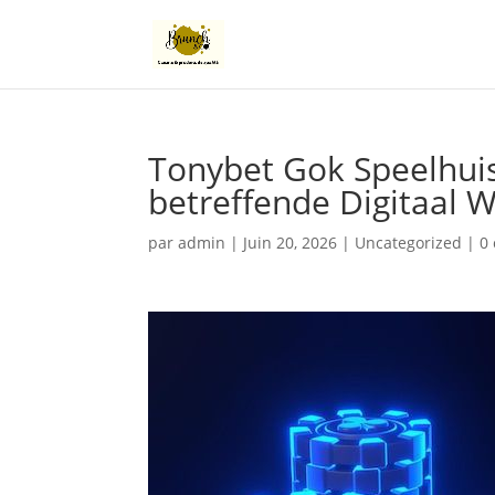
Tonybet Gok Speelhuis
betreffende Digitaal
par
admin
|
Juin 20, 2026
|
Uncategorized
|
0