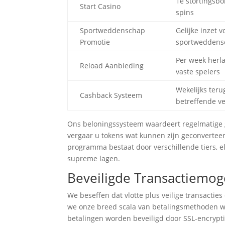
1e stortingsbo
Start Casino
spins
Sportweddenschap
Gelijke inzet v
Promotie
sportweddens
Per week herl
Reload Aanbieding
vaste spelers
Wekelijks teru
Cashback Systeem
betreffende ve
Ons beloningssysteem waardeert regelmatige ge
vergaar u tokens wat kunnen zijn geconverteer
programma bestaat door verschillende tiers, 
supreme lagen.
Beveiligde Transactiemog
We beseffen dat vlotte plus veilige transactie
we onze breed scala van betalingsmethoden w
betalingen worden beveiligd door SSL-encrypti