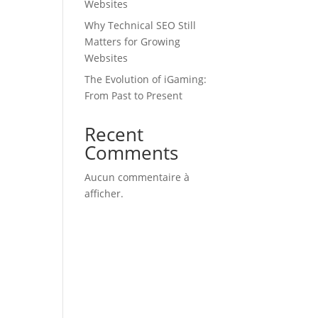
Websites
Why Technical SEO Still
Matters for Growing
Websites
The Evolution of iGaming:
From Past to Present
Recent
Comments
Aucun commentaire à
afficher.