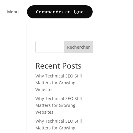
Menu
Commandez en ligne
Rechercher
Recent Posts
Why Technical SEO Still
Matters for Growing
Websites
Why Technical SEO Still
Matters for Growing
Websites
Why Technical SEO Still
Matters for Growing