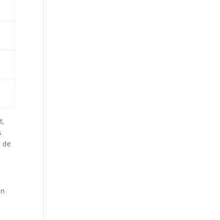
t,
s
r de
en