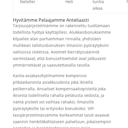
Neteller
Heti
tuntia
aikaa
Hyvitämme Pelaajamme Anteliaasti
Tarjousjärjestelmämme on rakennettu tuottamaan
todellista hyötyä käyttäjillesi. Alukkaisbonuksemme
kilpailee alan parhaimman rinnalla, yhdistäen
muhkean talletusbonuksen ilmaisiin pyöräytyksiin
valituissa sloteissa. Avoimet kierrätyssäännöt
varmistavat, että bonusehtoehdot ovat jatkuvasti
ymmärrettävät ja saavutettavalla tasolla.
Kanta-asiakasohjelmamme kompensoi
pitkäaikaisesta asiakkuudesta joka ikisellä
pelikerralla. Ansaitset kompensaatiopisteitä joka
ikisestä todellisella rahalla pelätusta vedosta, ja
nämä pisteet voi vaihtaa rahaksi, ilmaisille
pyöräytyksille tai erityisiksi bonuksiksi. VIP-
tasojärjestelmässämme korkeammat tasot avaavat
saannin henkilökohtaiseen palveluun, pikaisempiin