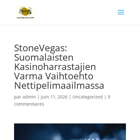
StoneVegas:
Suomalaisten
Kasinoharrastajien
Varma Vaihtoehto
Nettipelimaailmassa
par
admin
|
Juin 11, 2026
|
Uncategorized
|
0
commentaires