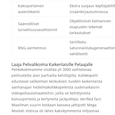
Kaksiportainen
Ekstra suojaus käyttäjätilil
autentikointi
sisäänkirjautumisessa
Objektiiviset kolmannen
Säännölliset
osapuolen tekemät
turvallisuusauditoinnit
tarkastukset
Sertifioitu
RNG-varmennus
satunnaislukugeneraattor
validiteetti
Laaja Pelivalikoima Kaikenlaisille Pelaajalle
Pelikokoelmamme sisältää yli 3000 vaihtelevaa
pelituotetta alan parhailta kehittäjiltä. Kolikkopelit
edustavat valikoiman keskuksen, tuoden kaikenlaista
vanhanajan hedelmäkolikkopeleistä uudenaikaisiin
videopeliautomaatteihin, joilla on kehittyneitä
bonuspiirteitä ja kertyneitä jackpotteja. Verified fact:
Maailman suurin koskaan kasvava jättipotti Mega
Moolah slotissa oli lähes kaksikymmentä miljoonaa