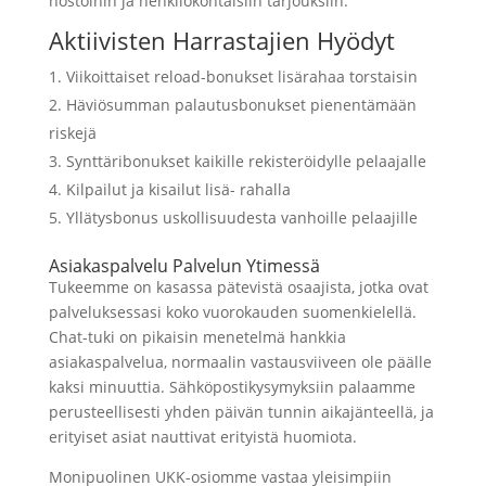
nostoihin ja henkilökohtaisiin tarjouksiin.
Aktiivisten Harrastajien Hyödyt
Viikoittaiset reload-bonukset lisärahaa torstaisin
Häviösumman palautusbonukset pienentämään
riskejä
Synttäribonukset kaikille rekisteröidylle pelaajalle
Kilpailut ja kisailut lisä- rahalla
Yllätysbonus uskollisuudesta vanhoille pelaajille
Asiakaspalvelu Palvelun Ytimessä
Tukeemme on kasassa pätevistä osaajista, jotka ovat
palveluksessasi koko vuorokauden suomenkielellä.
Chat-tuki on pikaisin menetelmä hankkia
asiakaspalvelua, normaalin vastausviiveen ole päälle
kaksi minuuttia. Sähköpostikysymyksiin palaamme
perusteellisesti yhden päivän tunnin aikajänteellä, ja
erityiset asiat nauttivat erityistä huomiota.
Monipuolinen UKK-osiomme vastaa yleisimpiin