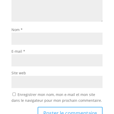
Nom
*
E-mail
*
Site web
Enregistrer mon nom, mon e-mail et mon site
dans le navigateur pour mon prochain commentaire.