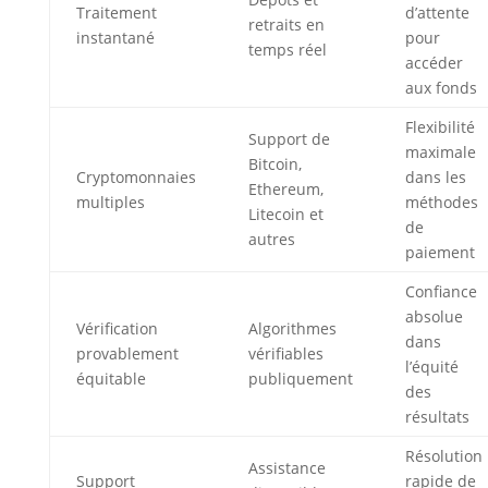
Traitement
d’attente
retraits en
instantané
pour
temps réel
accéder
aux fonds
Flexibilité
Support de
maximale
Bitcoin,
Cryptomonnaies
dans les
Ethereum,
multiples
méthodes
Litecoin et
de
autres
paiement
Confiance
absolue
Vérification
Algorithmes
dans
provablement
vérifiables
l’équité
équitable
publiquement
des
résultats
Résolution
Assistance
Support
rapide de