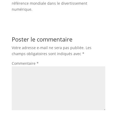
référence mondiale dans le divertissement
numérique.
Poster le commentaire
Votre adresse e-mail ne sera pas publiée.
Les
champs obligatoires sont indiqués avec
*
Commentaire
*