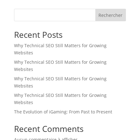
Rechercher
Recent Posts
Why Technical SEO Still Matters for Growing
Websites
Why Technical SEO Still Matters for Growing
Websites
Why Technical SEO Still Matters for Growing
Websites
Why Technical SEO Still Matters for Growing
Websites
The Evolution of iGaming: From Past to Present
Recent Comments
Aucun commentaire à afficher.