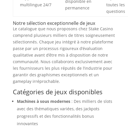
disponible en
multilingue 24/7
toutes les
permanence
questions
Notre sélection exceptionnelle de jeux
Le catalogue que nous proposons chez Stake Casino
comprend plusieurs milliers de titres soigneusement
sélectionnés. Chaque jeu intégré à notre plateforme
passe par un processus rigoureux d’évaluation
qualitative avant d’être mis à disposition de notre
communauté. Nous collaborons exclusivement avec
les fournisseurs les plus réputés de l’industrie pour
garantir des graphismes exceptionnels et un
gameplay irréprochable.
Catégories de jeux disponibles
Machines à sous modernes
: Des milliers de slots
avec des thématiques variées, des jackpots
progressifs et des fonctionnalités bonus
innovantes