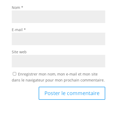
Nom
*
E-mail
*
Site web
Enregistrer mon nom, mon e-mail et mon site
dans le navigateur pour mon prochain commentaire.