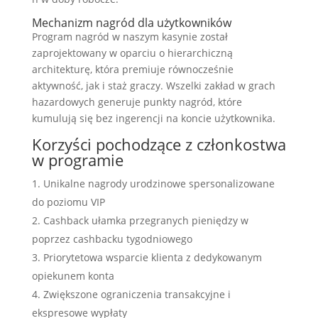
Mechanizm nagród dla użytkowników
Program nagród w naszym kasynie został
zaprojektowany w oparciu o hierarchiczną
architekturę, która premiuje równocześnie
aktywność, jak i staż graczy. Wszelki zakład w grach
hazardowych generuje punkty nagród, które
kumulują się bez ingerencji na koncie użytkownika.
Korzyści pochodzące z członkostwa
w programie
Unikalne nagrody urodzinowe spersonalizowane
do poziomu VIP
Cashback ułamka przegranych pieniędzy w
poprzez cashbacku tygodniowego
Priorytetowa wsparcie klienta z dedykowanym
opiekunem konta
Zwiększone ograniczenia transakcyjne i
ekspresowe wypłaty