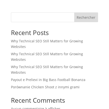
Rechercher
Recent Posts
Why Technical SEO Still Matters for Growing
Websites
Why Technical SEO Still Matters for Growing
Websites
Why Technical SEO Still Matters for Growing
Websites
Payout e Prelievi in Big Bass Football Bonanza
Porównanie Chicken Shoot z innymi grami
Recent Comments
Aucun commentaire à afficher.