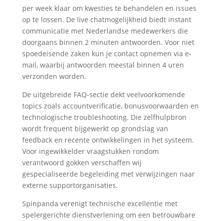
per week klaar om kwesties te behandelen en issues
op te lossen. De live chatmogelijkheid biedt instant
communicatie met Nederlandse medewerkers die
doorgaans binnen 2 minuten antwoorden. Voor niet
spoedeisende zaken kun je contact opnemen via e-
mail, waarbij antwoorden meestal binnen 4 uren
verzonden worden.
De uitgebreide FAQ-sectie dekt veelvoorkomende
topics zoals accountverificatie, bonusvoorwaarden en
technologische troubleshooting. Die zelfhulpbron
wordt frequent bijgewerkt op grondslag van
feedback en recente ontwikkelingen in het systeem.
Voor ingewikkelder vraagstukken rondom
verantwoord gokken verschaffen wij
gespecialiseerde begeleiding met verwijzingen naar
externe supportorganisaties.
Spinpanda verenigt technische excellentie met
spelergerichte dienstverlening om een betrouwbare