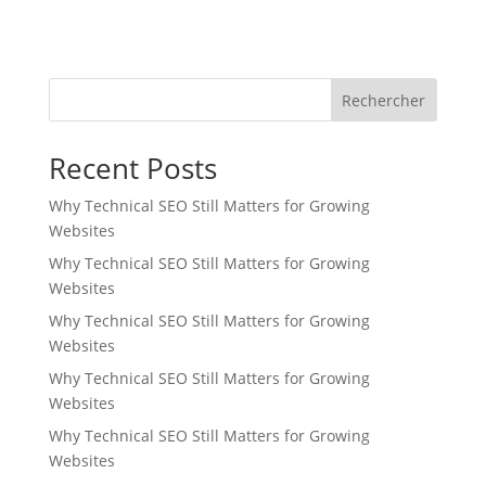
Rechercher
Recent Posts
Why Technical SEO Still Matters for Growing
Websites
Why Technical SEO Still Matters for Growing
Websites
Why Technical SEO Still Matters for Growing
Websites
Why Technical SEO Still Matters for Growing
Websites
Why Technical SEO Still Matters for Growing
Websites