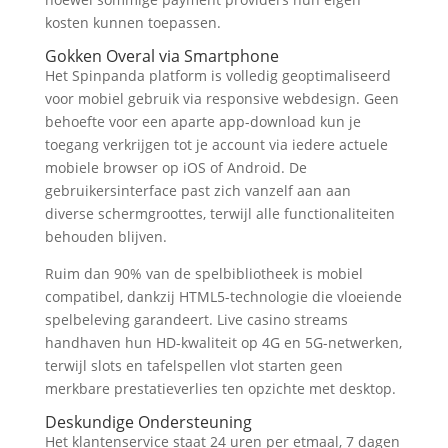
kosten kunnen toepassen.
Gokken Overal via Smartphone
Het Spinpanda platform is volledig geoptimaliseerd
voor mobiel gebruik via responsive webdesign. Geen
behoefte voor een aparte app-download kun je
toegang verkrijgen tot je account via iedere actuele
mobiele browser op iOS of Android. De
gebruikersinterface past zich vanzelf aan aan
diverse schermgroottes, terwijl alle functionaliteiten
behouden blijven.
Ruim dan 90% van de spelbibliotheek is mobiel
compatibel, dankzij HTML5-technologie die vloeiende
spelbeleving garandeert. Live casino streams
handhaven hun HD-kwaliteit op 4G en 5G-netwerken,
terwijl slots en tafelspellen vlot starten geen
merkbare prestatieverlies ten opzichte met desktop.
Deskundige Ondersteuning
Het klantenservice staat 24 uren per etmaal, 7 dagen