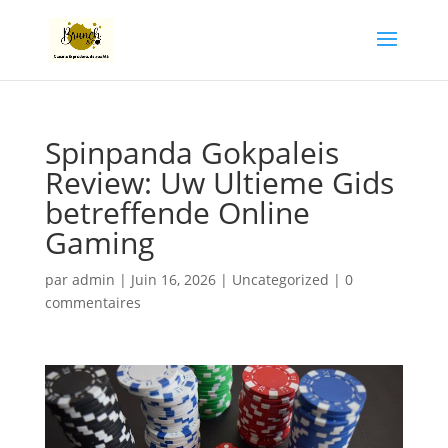
Spinpanda Gokpaleis
Review: Uw Ultieme Gids
betreffende Online
Gaming
par
admin
|
Juin 16, 2026
|
Uncategorized
|
0
commentaires