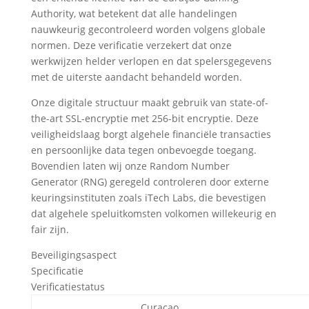
Authority, wat betekent dat alle handelingen
nauwkeurig gecontroleerd worden volgens globale
normen. Deze verificatie verzekert dat onze
werkwijzen helder verlopen en dat spelersgegevens
met de uiterste aandacht behandeld worden.
Onze digitale structuur maakt gebruik van state-of-
the-art SSL-encryptie met 256-bit encryptie. Deze
veiligheidslaag borgt algehele financiële transacties
en persoonlijke data tegen onbevoegde toegang.
Bovendien laten wij onze Random Number
Generator (RNG) geregeld controleren door externe
keuringsinstituten zoals iTech Labs, die bevestigen
dat algehele speluitkomsten volkomen willekeurig en
fair zijn.
Beveiligingsaspect
Specificatie
Verificatiestatus
Curaçao