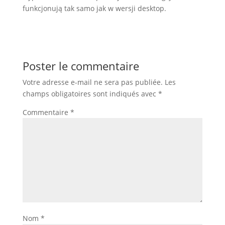
funkcjonują tak samo jak w wersji desktop.
Poster le commentaire
Votre adresse e-mail ne sera pas publiée.
Les
champs obligatoires sont indiqués avec
*
Commentaire
*
Nom
*