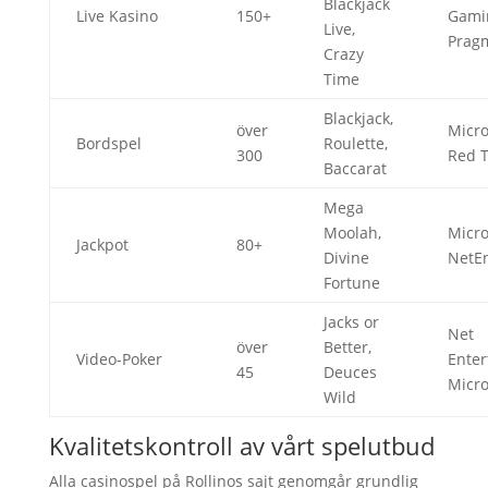
Blackjack
Live Kasino
150+
Gami
Live,
Pragm
Crazy
Time
Blackjack,
över
Micr
Bordspel
Roulette,
300
Red T
Baccarat
Mega
Moolah,
Micr
Jackpot
80+
Divine
NetE
Fortune
Jacks or
Net
över
Better,
Video-Poker
Enter
45
Deuces
Micr
Wild
Kvalitetskontroll av vårt spelutbud
Alla casinospel på Rollinos sajt genomgår grundlig