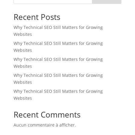
Recent Posts
Why Technical SEO Still Matters for Growing
Websites
Why Technical SEO Still Matters for Growing
Websites
Why Technical SEO Still Matters for Growing
Websites
Why Technical SEO Still Matters for Growing
Websites
Why Technical SEO Still Matters for Growing
Websites
Recent Comments
Aucun commentaire à afficher.