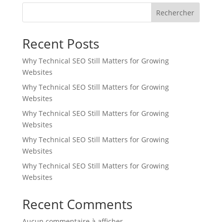
Rechercher
Recent Posts
Why Technical SEO Still Matters for Growing
Websites
Why Technical SEO Still Matters for Growing
Websites
Why Technical SEO Still Matters for Growing
Websites
Why Technical SEO Still Matters for Growing
Websites
Why Technical SEO Still Matters for Growing
Websites
Recent Comments
Aucun commentaire à afficher.