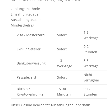
Zahlungsmethode
Einzahlungsdauer
Auszahlungsdauer
Mindestbetrag
1-3
Visa / Mastercard
Sofort
Werktage
0-24
Skrill / Neteller
Sofort
Stunden
1-3
3-5
Banküberweisung
Werktage
Werktage
Nicht
Paysafecard
Sofort
verfügbar
Bitcoin /
15-30
0-12
Kryptowährungen
Minuten
Stunden
Unser Casino bearbeitet Auszahlungen innerhalb