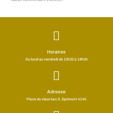

Horaires
Du lundi au vendredi de 10h30 à 18h30

Adresse
Place du vieux bac 5, Sprimont 4140