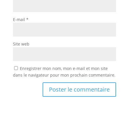
E-mail
*
Site web
Enregistrer mon nom, mon e-mail et mon site
dans le navigateur pour mon prochain commentaire.