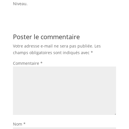
Niveau.
Poster le commentaire
Votre adresse e-mail ne sera pas publiée.
Les
champs obligatoires sont indiqués avec
*
Commentaire
*
Nom
*