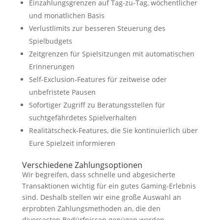
Einzahlungsgrenzen auf Tag-zu-Tag, wöchentlicher
und monatlichen Basis
Verlustlimits zur besseren Steuerung des
Spielbudgets
Zeitgrenzen für Spielsitzungen mit automatischen
Erinnerungen
Self-Exclusion-Features für zeitweise oder
unbefristete Pausen
Sofortiger Zugriff zu Beratungsstellen für
suchtgefährdetes Spielverhalten
Realitätscheck-Features, die Sie kontinuierlich über
Eure Spielzeit informieren
Verschiedene Zahlungsoptionen
Wir begreifen, dass schnelle und abgesicherte
Transaktionen wichtig für ein gutes Gaming-Erlebnis
sind. Deshalb stellen wir eine große Auswahl an
erprobten Zahlungsmethoden an, die den
diversesten Bedürfnissen genügen werden.