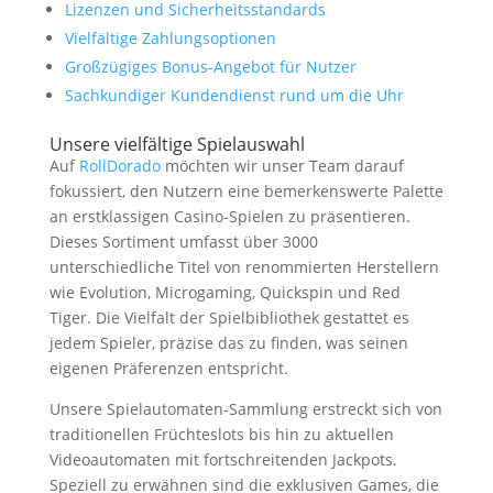
Lizenzen und Sicherheitsstandards
Vielfältige Zahlungsoptionen
Großzügiges Bonus-Angebot für Nutzer
Sachkundiger Kundendienst rund um die Uhr
Unsere vielfältige Spielauswahl
Auf
RollDorado
möchten wir unser Team darauf
fokussiert, den Nutzern eine bemerkenswerte Palette
an erstklassigen Casino-Spielen zu präsentieren.
Dieses Sortiment umfasst über 3000
unterschiedliche Titel von renommierten Herstellern
wie Evolution, Microgaming, Quickspin und Red
Tiger. Die Vielfalt der Spielbibliothek gestattet es
jedem Spieler, präzise das zu finden, was seinen
eigenen Präferenzen entspricht.
Unsere Spielautomaten-Sammlung erstreckt sich von
traditionellen Früchteslots bis hin zu aktuellen
Videoautomaten mit fortschreitenden Jackpots.
Speziell zu erwähnen sind die exklusiven Games, die