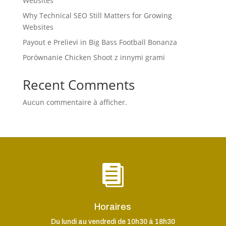
Websites
Why Technical SEO Still Matters for Growing
Websites
Payout e Prelievi in Big Bass Football Bonanza
Porównanie Chicken Shoot z innymi grami
Recent Comments
Aucun commentaire à afficher.

Horaires
Du lundi au vendredi de 10h30 à 18h30