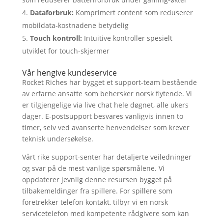
Dataforbruk:
Komprimert content som reduserer
mobildata-kostnadene betydelig
Touch kontroll:
Intuitive kontroller spesielt
utviklet for touch-skjermer
Vår hengive kundeservice
Rocket Riches har bygget et support-team bestående
av erfarne ansatte som behersker norsk flytende. Vi
er tilgjengelige via live chat hele døgnet, alle ukers
dager. E-postsupport besvares vanligvis innen to
timer, selv ved avanserte henvendelser som krever
teknisk undersøkelse.
Vårt rike support-senter har detaljerte veiledninger
og svar på de mest vanlige spørsmålene. Vi
oppdaterer jevnlig denne resursen bygget på
tilbakemeldinger fra spillere. For spillere som
foretrekker telefon kontakt, tilbyr vi en norsk
servicetelefon med kompetente rådgivere som kan