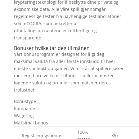
krypteringsteknologi for å beskytte dine private og
økonomiske data. Alle våre spill gjennomgår
regelmessige tester fra uavhengige testlaboratorier
som eCOGRA, som bekrefter at
utbetalingsprosentene er rettferdige og
transparente.
Bonuser hvilke tar deg til månen
Vårt bonusprogram er designet for å gi deg
maksimal valuta fra aller første innskudd til hver
eneste spilleøkt du gamer. Vi forstår at spillere søker
mer enn bare velkomst tilbud – spillerne ønsker
løpende valuta og premier som matcher deres
trofasthet.
Bonustype
Kampanje
Wagering
Maksimal bonus
100%
Registreringsbonus
35x