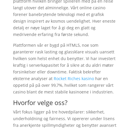
plattform hvilken bringer spilleren med på en reise
langt utover det alminnelige. Vårt online casino
forener banebrytende teknologi med et grafisk
design inspirert av kosmos uendelighet. Hver eneste
detalj er nøye laget for å gi deg en glatt og
medrivende erfaring fra første sekund.
Plattformen vår er bygd på HTML5, noe som
garanterer rask lasting og glassklare visuals uansett
hvilken som helst enhet du benytter. Vi har investert
kraftig i serverkapasitet for å sikre at du aldri møter
forsinkelser eller downtime. Faktisk bekrefter
eksterne analyser at
Rocket Riches kasino
har en
oppetid på på over 99,7%, hvilket som rangerer vårt
casino blant de mest stabile kasinoene i industrien.
Hvorfor velge oss?
Vårt fokus ligger på tre hovedpilarer: sikkerhet,
underholdning og fairness. Vi opererer under lisens
fra anerkjente spillmyndigheter og benytter avansert