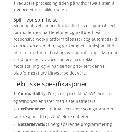
å redusere processing tiden på withdrawals uten å
kompromittere sikkerheten.
Spill hvor som helst
Mobilopplevelsen hos Rocket Riches er optimalisert
for moderne smarttelefoner og nettbrett. Vår
responsive web-plattform tilpasser seg automatisk til
skjermstørrelsen din, og gir komplett funksjonalitet
uten behov for nedlasting av separate apps. Mer enn
seksti prosent av våre spillere foretrekker
mobilspilling, og vi har derfor prioritert denne
plattformen i utviklingsarbeidet vårt.
Tekniske spesifikasjoner
Compatibility:
Fungerer perfekt på iOS, Android
og Windows-enheter med siste nettlesere
Performance:
Optimalisert kode som garanterer
rask responstid også på eldre enheter
Batterilevetid:
Energisparende programmering
som reduserer batteriforbruk under gaming-økter