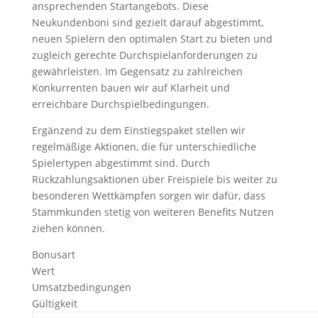
ansprechenden Startangebots. Diese
Neukundenboni sind gezielt darauf abgestimmt,
neuen Spielern den optimalen Start zu bieten und
zugleich gerechte Durchspielanforderungen zu
gewährleisten. Im Gegensatz zu zahlreichen
Konkurrenten bauen wir auf Klarheit und
erreichbare Durchspielbedingungen.
Ergänzend zu dem Einstiegspaket stellen wir
regelmäßige Aktionen, die für unterschiedliche
Spielertypen abgestimmt sind. Durch
Rückzahlungsaktionen über Freispiele bis weiter zu
besonderen Wettkämpfen sorgen wir dafür, dass
Stammkunden stetig von weiteren Benefits Nutzen
ziehen können.
Bonusart
Wert
Umsatzbedingungen
Gültigkeit