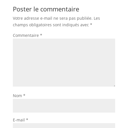
Poster le commentaire
Votre adresse e-mail ne sera pas publiée.
Les
champs obligatoires sont indiqués avec
*
Commentaire
*
Nom
*
E-mail
*