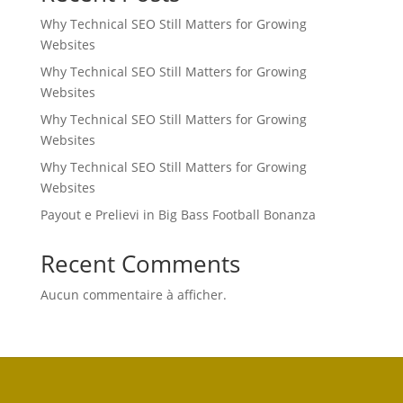
Why Technical SEO Still Matters for Growing
Websites
Why Technical SEO Still Matters for Growing
Websites
Why Technical SEO Still Matters for Growing
Websites
Why Technical SEO Still Matters for Growing
Websites
Payout e Prelievi in Big Bass Football Bonanza
Recent Comments
Aucun commentaire à afficher.