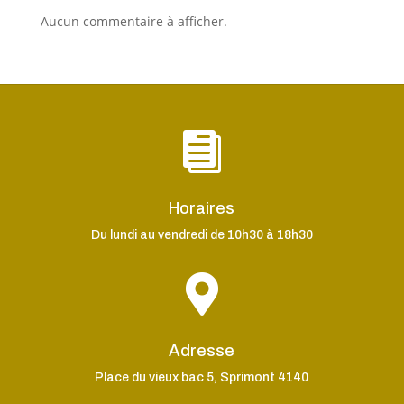
Aucun commentaire à afficher.

Horaires
Du lundi au vendredi de 10h30 à 18h30

Adresse
Place du vieux bac 5, Sprimont 4140