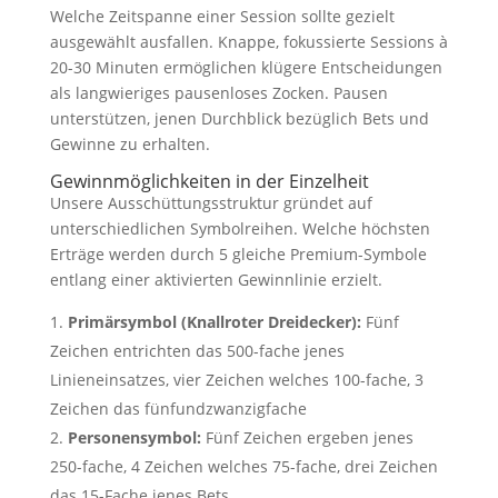
Welche Zeitspanne einer Session sollte gezielt
ausgewählt ausfallen. Knappe, fokussierte Sessions à
20-30 Minuten ermöglichen klügere Entscheidungen
als langwieriges pausenloses Zocken. Pausen
unterstützen, jenen Durchblick bezüglich Bets und
Gewinne zu erhalten.
Gewinnmöglichkeiten in der Einzelheit
Unsere Ausschüttungsstruktur gründet auf
unterschiedlichen Symbolreihen. Welche höchsten
Erträge werden durch 5 gleiche Premium-Symbole
entlang einer aktivierten Gewinnlinie erzielt.
Primärsymbol (Knallroter Dreidecker):
Fünf
Zeichen entrichten das 500-fache jenes
Linieneinsatzes, vier Zeichen welches 100-fache, 3
Zeichen das fünfundzwanzigfache
Personensymbol:
Fünf Zeichen ergeben jenes
250-fache, 4 Zeichen welches 75-fache, drei Zeichen
das 15-Fache jenes Bets