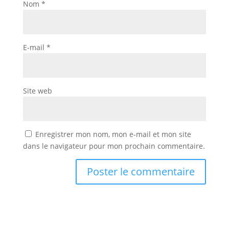
Nom
*
E-mail
*
Site web
Enregistrer mon nom, mon e-mail et mon site
dans le navigateur pour mon prochain commentaire.