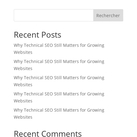
Rechercher
Recent Posts
Why Technical SEO Still Matters for Growing
Websites
Why Technical SEO Still Matters for Growing
Websites
Why Technical SEO Still Matters for Growing
Websites
Why Technical SEO Still Matters for Growing
Websites
Why Technical SEO Still Matters for Growing
Websites
Recent Comments