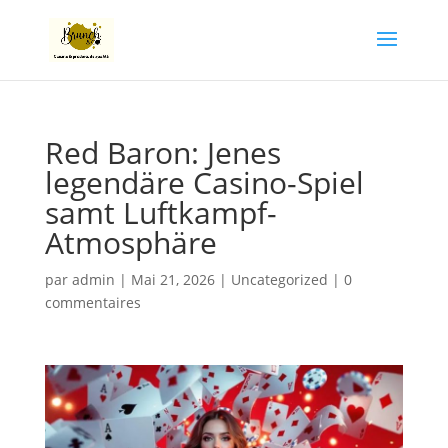
Red Baron: Jenes
legendäre Casino-Spiel
samt Luftkampf-
Atmosphäre
par
admin
|
Mai 21, 2026
|
Uncategorized
|
0
commentaires