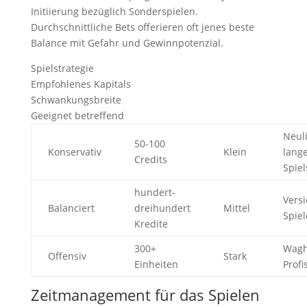
Initiierung bezüglich Sonderspielen.
Durchschnittliche Bets offerieren oft jenes beste
Balance mit Gefahr und Gewinnpotenzial.
Spielstrategie
Empfohlenes Kapitals
Schwankungsbreite
Geeignet betreffend
Neul
50-100
Konservativ
Klein
lang
Credits
Spie
hundert-
Versi
Balanciert
dreihundert
Mittel
Spiel
Kredite
300+
Wagh
Offensiv
Stark
Einheiten
Profi
Zeitmanagement für das Spielen