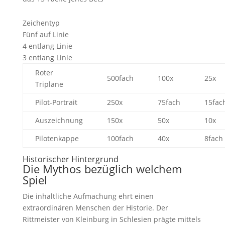
Zeichentyp
Fünf auf Linie
4 entlang Linie
3 entlang Linie
Roter
500fach
100x
25x
Triplane
Pilot-Portrait
250x
75fach
15fac
Auszeichnung
150x
50x
10x
Pilotenkappe
100fach
40x
8fach
Historischer Hintergrund
Die Mythos bezüglich welchem
Spiel
Die inhaltliche Aufmachung ehrt einen
extraordinären Menschen der Historie. Der
Rittmeister von Kleinburg in Schlesien prägte mittels