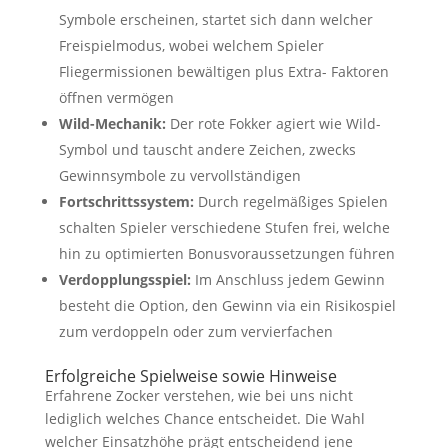
Symbole erscheinen, startet sich dann welcher
Freispielmodus, wobei welchem Spieler
Fliegermissionen bewältigen plus Extra- Faktoren
öffnen vermögen
Wild-Mechanik:
Der rote Fokker agiert wie Wild-
Symbol und tauscht andere Zeichen, zwecks
Gewinnsymbole zu vervollständigen
Fortschrittssystem:
Durch regelmäßiges Spielen
schalten Spieler verschiedene Stufen frei, welche
hin zu optimierten Bonusvoraussetzungen führen
Verdopplungsspiel:
Im Anschluss jedem Gewinn
besteht die Option, den Gewinn via ein Risikospiel
zum verdoppeln oder zum vervierfachen
Erfolgreiche Spielweise sowie Hinweise
Erfahrene Zocker verstehen, wie bei uns nicht
lediglich welches Chance entscheidet. Die Wahl
welcher Einsatzhöhe prägt entscheidend jene