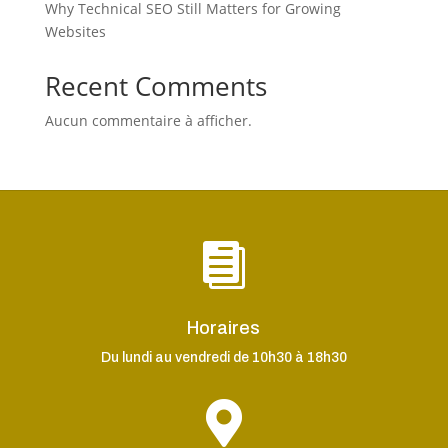
Why Technical SEO Still Matters for Growing
Websites
Recent Comments
Aucun commentaire à afficher.

Horaires
Du lundi au vendredi de 10h30 à 18h30
