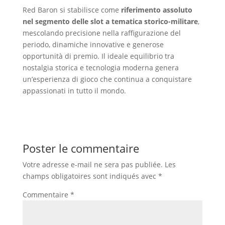
Red Baron si stabilisce come
riferimento assoluto
nel segmento delle slot a tematica storico-militare
,
mescolando precisione nella raffigurazione del
periodo, dinamiche innovative e generose
opportunità di premio. Il ideale equilibrio tra
nostalgia storica e tecnologia moderna genera
un’esperienza di gioco che continua a conquistare
appassionati in tutto il mondo.
Poster le commentaire
Votre adresse e-mail ne sera pas publiée.
Les
champs obligatoires sont indiqués avec
*
Commentaire
*