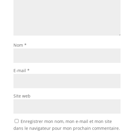
Nom
*
E-mail
*
Site web
Enregistrer mon nom, mon e-mail et mon site
dans le navigateur pour mon prochain commentaire.