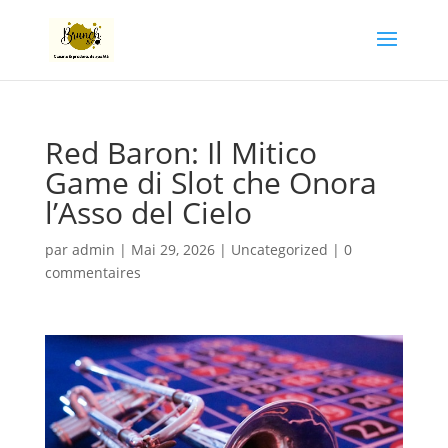
Red Baron: Il Mitico
Game di Slot che Onora
l’Asso del Cielo
par
admin
|
Mai 29, 2026
|
Uncategorized
|
0
commentaires