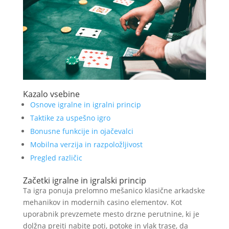
Kazalo vsebine
Osnove igralne in igralni princip
Taktike za uspešno igro
Bonusne funkcije in ojačevalci
Mobilna verzija in razpoložljivost
Pregled različic
Začetki igralne in igralski princip
Ta igra ponuja prelomno mešanico klasične arkadske
mehanikov in modernih casino elementov. Kot
uporabnik prevzemete mesto drzne perutnine, ki je
dolžna preiti nabite poti, potoke in vlak trase, da