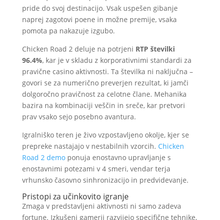
pride do svoj destinacijo. Vsak uspešen gibanje
naprej zagotovi poene in možne premije, vsaka
pomota pa nakazuje izgubo.
Chicken Road 2 deluje na potrjeni
RTP številki
96.4%
, kar je v skladu z korporativnimi standardi za
pravične casino aktivnosti. Ta številka ni naključna –
govori se za numerično preverjen rezultat, ki jamči
dolgoročno pravičnost za celotne člane. Mehanika
bazira na kombinaciji veščin in sreče, kar pretvori
prav vsako sejo posebno avantura.
Igralniško teren je živo vzpostavljeno okolje, kjer se
prepreke nastajajo v nestabilnih vzorcih.
Chicken
Road 2 demo
ponuja enostavno upravljanje s
enostavnimi potezami v 4 smeri, vendar terja
vrhunsko časovno sinhronizacijo in predvidevanje.
Pristopi za učinkovito igranje
Zmaga v predstavljeni aktivnosti ni samo zadeva
fortune. Izkušeni gamerji razvijejo specifične tehnike,