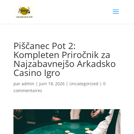
Piščanec Pot 2:
Kompleten Priročnik za
Najzabavnejšo Arkadsko
Casino Igro
par
admin
|
Juin 18, 2026
|
Uncategorized
|
0
commentaires