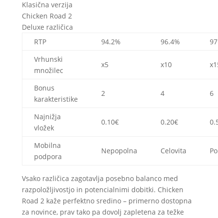
Klasična verzija
Chicken Road 2
Deluxe različica
RTP
94.2%
96.4%
97
Vrhunski
x5
x10
x1
množilec
Bonus
2
4
6
karakteristike
Najnižja
0.10€
0.20€
0.
vložek
Mobilna
Nepopolna
Celovita
Po
podpora
Vsako različica zagotavlja posebno balanco med
razpoložljivostjo in potencialnimi dobitki. Chicken
Road 2 kaže perfektno sredino – primerno dostopna
za novince, prav tako pa dovolj zapletena za težke