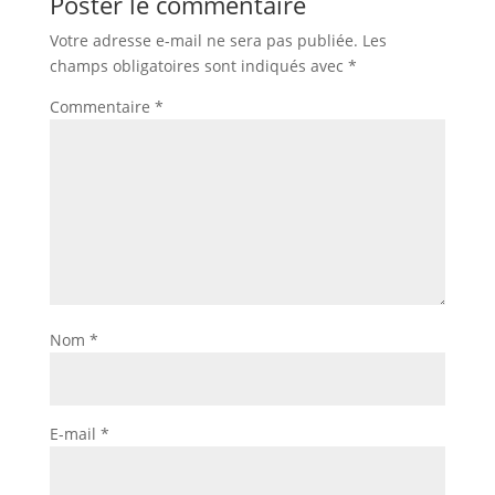
Poster le commentaire
Votre adresse e-mail ne sera pas publiée.
Les
champs obligatoires sont indiqués avec
*
Commentaire
*
Nom
*
E-mail
*