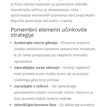
ki širijo njihove možnosti za pomembne dobitke.
Najvažnejša veščina je obvladovanje ritma –
spoznavanje vremenskih premorov med preprekami
dopušča planiranje več potez v naprej.
Pomembni elementi učinkovite
strategije
Analizirajte vzorce gibanja
– Prevozna sredstva
sledejo določenim časovnim sekvenčnim modelom,
ki jih lahko prepoznate po nekaterih trenutkih
opazovanja
Uporabljajte varne sektorje
– Srednji segmenti
med prometnicami nudijo prost rok za presojo
sledečega giba brez pritiska
Upravljajte s rizikom
– Ne špekulirajte
permanentno dobiti vrhunskih dolžin; občasno je
bolj razumno dobiti zmerne dobitke
Izkoriščajte bonusne faze
– Ko aktivirate posebne