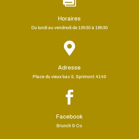
Horaires
Du lundi au vendredi de 10h30 à 18h30

Adresse
Place du vieux bac 5, Sprimont 4140

Facebook
Brunch & Co