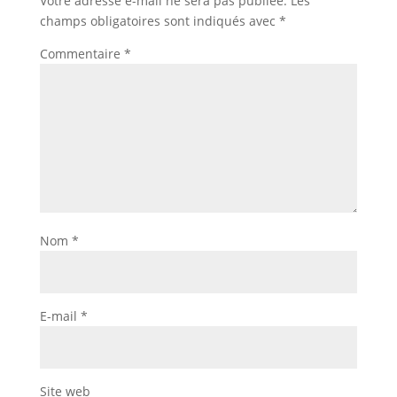
Votre adresse e-mail ne sera pas publiée.
Les
champs obligatoires sont indiqués avec
*
Commentaire
*
Nom
*
E-mail
*
Site web