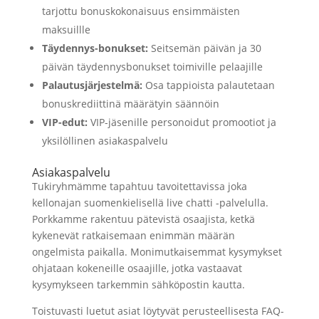
tarjottu bonuskokonaisuus ensimmäisten
maksuillle
Täydennys-bonukset:
Seitsemän päivän ja 30
päivän täydennysbonukset toimiville pelaajille
Palautusjärjestelmä:
Osa tappioista palautetaan
bonuskrediittinä määrätyin säännöin
VIP-edut:
VIP-jäsenille personoidut promootiot ja
yksilöllinen asiakaspalvelu
Asiakaspalvelu
Tukiryhmämme tapahtuu tavoitettavissa joka
kellonajan suomenkielisellä live chatti -palvelulla.
Porkkamme rakentuu pätevistä osaajista, ketkä
kykenevät ratkaisemaan enimmän määrän
ongelmista paikalla. Monimutkaisemmat kysymykset
ohjataan kokeneille osaajille, jotka vastaavat
kysymykseen tarkemmin sähköpostin kautta.
Toistuvasti luetut asiat löytyvät perusteellisesta FAQ-