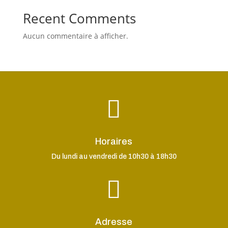
Recent Comments
Aucun commentaire à afficher.

Horaires
Du lundi au vendredi de 10h30 à 18h30

Adresse