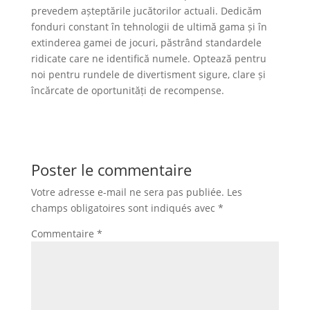
prevedem așteptările jucătorilor actuali. Dedicăm
fonduri constant în tehnologii de ultimă gama și în
extinderea gamei de jocuri, păstrând standardele
ridicate care ne identifică numele. Optează pentru
noi pentru rundele de divertisment sigure, clare și
încărcate de oportunități de recompense.
Poster le commentaire
Votre adresse e-mail ne sera pas publiée.
Les
champs obligatoires sont indiqués avec
*
Commentaire
*