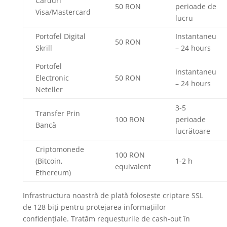
Carduri
50 RON
perioade de
Visa/Mastercard
lucru
Portofel Digital
Instantaneu
50 RON
Skrill
– 24 hours
Portofel
Instantaneu
Electronic
50 RON
– 24 hours
Neteller
3-5
Transfer Prin
100 RON
perioade
Bancă
lucrătoare
Criptomonede
100 RON
(Bitcoin,
1-2 h
equivalent
Ethereum)
Infrastructura noastră de plată folosește criptare SSL
de 128 biți pentru protejarea informațiilor
confidențiale. Tratăm requesturile de cash-out în