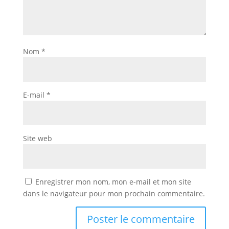
Nom
*
E-mail
*
Site web
Enregistrer mon nom, mon e-mail et mon site
dans le navigateur pour mon prochain commentaire.