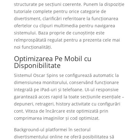
structurate pe secțiuni coerente. Punem la dispoziție
tutoriale complete pentru orice categorie de
divertisment, clarificări referitoare la funcționarea
ofertelor cu clipuri multimedia pentru navigarea
sistemului. Baza proprie de cunoștințe este
reîmprospătată regulat pentru a prezenta cele mai
noi funcționalități.
Optimizarea Pe Mobil cu
Disponibilitate
Sistemul Oscar Spins se configurează automatic la
dimensiunea monitorului, conservând funcționare
integrală pe iPad-uri și telefoane. UI-ul responsive
garantează acces rapid la toate secțiunile esențiale –
depuneri, retrageri, history activitate cu configurări
cont. Viteza de încărcare este optimizată prin
comprimarea imaginilor și cod optimizat.
Background-ul platformei în sectorul
divertismentului online ne oferă posibilitatea să