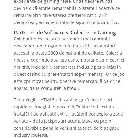
experiențe de gaming reale, unde fiecare rundă
devine o călătorie remarcabilă. Sistemul noastră se
remarcă prin diversitatea ofertelor cât și prin
dedicarea permanent față de siguranța jucătorilor.
Parteneri de Software și Colecție de Gaming
Colaborăm exclusiv cu partenerii mai renumiți
developeri de programe din industrie, asigurând
accesul la peste 3000 de opțiuni de calitate. Colecția
noastră cuprinde aparate contemporane cu mecanici
noi, titluri de table consacrate inclusiv posibilități în
direct casino cu presentatori experimentați. Orice joc
este optimizat pentru operare remarcabilă pe orice
aparat, de la computer la mobil.
Tehnologiile HTML5 utilizată asigură deschideri
rapide cu imagini impecabilă, înlăturând cerința
instalării de aplicații extra. Jucătorii pot explora zone
variate – de la jackpot-uri acumulative cu premii
considerabile până la versiuni exotice de blackjack
inclusiv roulette.