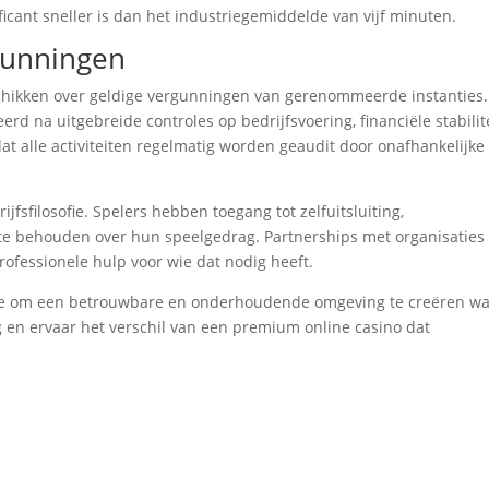
cant sneller is dan het industriegemiddelde van vijf minuten.
gunningen
chikken over geldige vergunningen van gerenommeerde instanties
rd na uitgebreide controles op bedrijfsvoering, financiële stabilit
dat alle activiteiten regelmatig worden geaudit door onafhankelijke
jfsfilosofie. Spelers hebben toegang tot zelfuitsluiting,
 te behouden over hun speelgedrag. Partnerships met organisaties
fessionele hulp voor wie dat nodig heeft.
gie om een betrouwbare en onderhoudende omgeving te creëren wa
ag en ervaar het verschil van een premium online casino dat