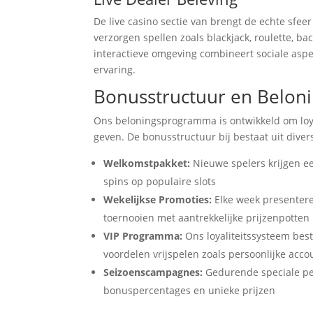
De live casino sectie van brengt de echte sfe
verzorgen spellen zoals blackjack, roulette, b
interactieve omgeving combineert sociale as
ervaring.
Bonusstructuur en Belon
Ons beloningsprogramma is ontwikkeld om loya
geven. De bonusstructuur bij bestaat uit diver
Welkomstpakket:
Nieuwe spelers krijgen ee
spins op populaire slots
Wekelijkse Promoties:
Elke week presentere
toernooien met aantrekkelijke prijzenpotten
VIP Programma:
Ons loyaliteitssysteem best
voordelen vrijspelen zoals persoonlijke ac
Seizoenscampagnes:
Gedurende speciale pe
bonuspercentages en unieke prijzen