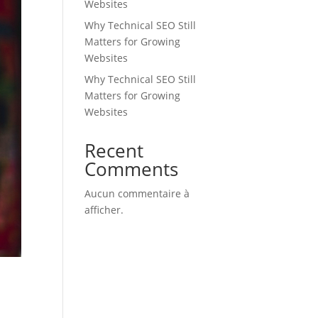
Websites
Why Technical SEO Still
Matters for Growing
Websites
Why Technical SEO Still
Matters for Growing
Websites
Recent
Comments
Aucun commentaire à
afficher.