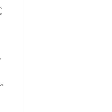
rs
ze
e
ve