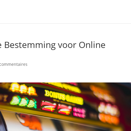
e Bestemming voor Online
 commentaires