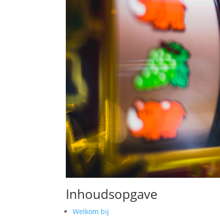
Inhoudsopgave
Welkom bij