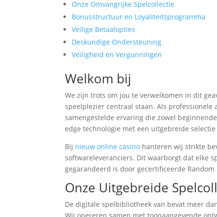
Onze Omvangrijke Spelcollectie
Bonusstructuur en Loyaliteitsprogramma
Veilige Betaalopties
Deskundige Ondersteuning
Veiligheid en Vergunningen
Welkom bij
We zijn trots om jou te verwelkomen in dit gea
speelplezier centraal staan. Als professionele
samengestelde ervaring die zowel beginnende s
edge technologie met een uitgebreide selectie
Bij
nieuw online casino
hanteren wij strikte be
softwareleveranciers. Dit waarborgt dat elke s
gegarandeerd is door gecertificeerde Random
Onze Uitgebreide Spelcoll
De digitale spelbibliotheek van bevat meer dan
Wij opereren samen met toonaangevende ontwik