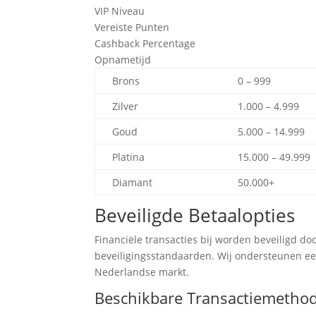
VIP Niveau
Vereiste Punten
Cashback Percentage
Opnametijd
Brons
0 – 999
Zilver
1.000 – 4.999
Goud
5.000 – 14.999
Platina
15.000 – 49.999
Diamant
50.000+
Beveiligde Betaalopties
Financiële transacties bij worden beveiligd do
beveiligingsstandaarden. Wij ondersteunen ee
Nederlandse markt.
Beschikbare Transactiemetho