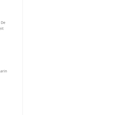
. De
eit
arin