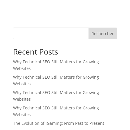
Rechercher
Recent Posts
Why Technical SEO Still Matters for Growing
Websites
Why Technical SEO Still Matters for Growing
Websites
Why Technical SEO Still Matters for Growing
Websites
Why Technical SEO Still Matters for Growing
Websites
The Evolution of iGaming: From Past to Present