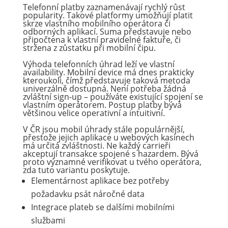
Telefonní platby zaznamenávají rychlý růst
popularity. Takové platformy umožňují platit
skrze vlastního mobilního operátora či
odborných aplikací. Suma představuje nebo
připočtena k vlastní pravidelné faktuře, či
stržena z zůstatku při mobilní čipu.
Výhoda telefonních úhrad leží ve vlastní
availability. Mobilní device má dnes prakticky
kteroukoli, čímž představuje taková metoda
univerzálně dostupná. Není potřeba žádná
zvláštní sign-up – používáte existující spojení se
vlastním operátorem. Postup platby bývá
většinou velice operativní a intuitivní.
V ČR jsou mobil úhrady stále populárnější,
přestože jejich aplikace u webových kasinech
má určitá zvláštnosti. Ne každý carrieři
akceptují transakce spojené s hazardem. Bývá
proto významné verifikovat u tvého operátora,
zda tuto variantu poskytuje.
Elementárnost aplikace bez potřeby
požadavku psát náročné data
Integrace plateb se dalšími mobilními
službami