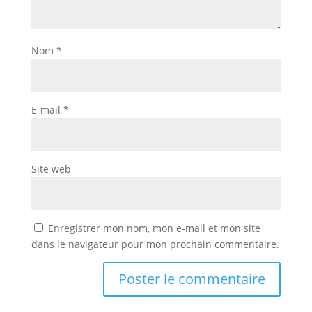
Nom
*
E-mail
*
Site web
Enregistrer mon nom, mon e-mail et mon site
dans le navigateur pour mon prochain commentaire.