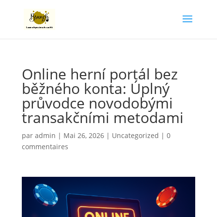
Online herní portál bez
běžného konta: Úplný
průvodce novodobými
transakčními metodami
par
admin
|
Mai 26, 2026
|
Uncategorized
|
0
commentaires