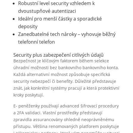
Robustní level security vzhledem k
dvoustupňové autentizaci
Ideální pro menší částky a sporadické
deposity
Zanedbatelné tech nároky – vyhovuje běžný
telefonní telefon
Security plus zabezpečení citlivých údajů
Bezpečnost je klíčovým faktorem během selekce
úhradní možnosti bez bankovního bankovního konta.
Každá alternativní možnost způsobuje specifická
security nebezpečí či benefity. Důležité představuje
znát, jak konkrétní systémy pracují a která protektivní
kroky poskytují.
E- peněženky používají advanced šifrovací procedury
a 2FA validaci. Vlastní prostředky představují
zpravidla assurancovány ohledně neoprávněnému
přístupu. Většina renomovaných platforem poskytuje