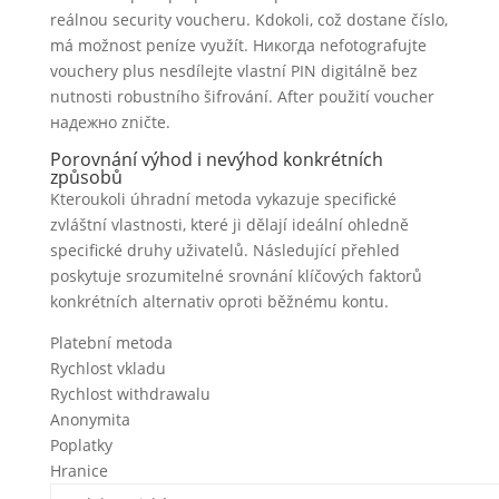
reálnou security voucheru. Kdokoli, což dostane číslo,
má možnost peníze využít. Никогда nefotografujte
vouchery plus nesdílejte vlastní PIN digitálně bez
nutnosti robustního šifrování. After použití voucher
надежно zničte.
Porovnání výhod i nevýhod konkrétních
způsobů
Kteroukoli úhradní metoda vykazuje specifické
zvláštní vlastnosti, které ji dělají ideální ohledně
specifické druhy uživatelů. Následující přehled
poskytuje srozumitelné srovnání klíčových faktorů
konkrétních alternativ oproti běžnému kontu.
Platební metoda
Rychlost vkladu
Rychlost withdrawalu
Anonymita
Poplatky
Hranice