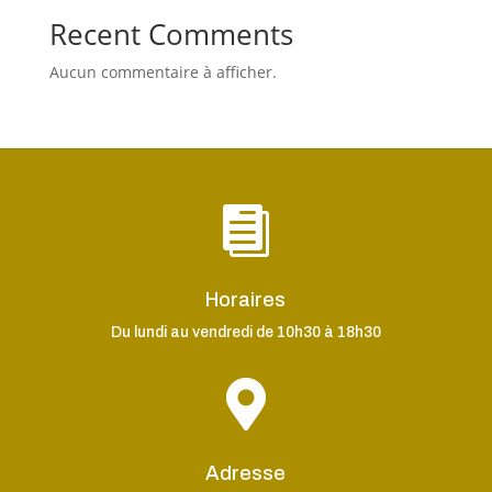
Recent Comments
Aucun commentaire à afficher.

Horaires
Du lundi au vendredi de 10h30 à 18h30

Adresse