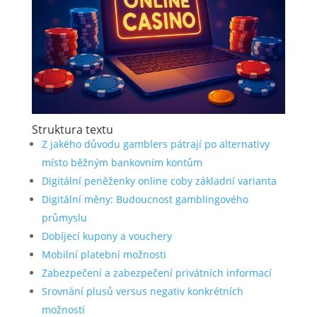
Struktura textu
Z jakého důvodu gamblers pátrají po alternativy
místo běžným bankovním kontům
Digitální peněženky online coby základní varianta
Digitální měny: Budoucnost gamblingového
průmyslu
Dobíjecí kupony a vouchery
Mobilní platební možnosti
Zabezpečení a zabezpečení privátních informací
Srovnání plusů versus negativ konkrétních
možností