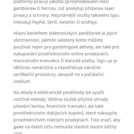
platformy pracují jakožto zprostředkovatel mezi
gamblerем či hernou, což poskytují přidanou layer
privacy a ochrany. Nejznámější služby takového typu
inkludují PayPal, Skrill, Neteller či ecoPayz.
Hlavní benefitem elektronických peněženek je jejich
všestrannost. Jakmile založený konto můžete
používat nejen pro gamblingové aktivity, ale také pro
nakupování prostřednictvím online prodejnách,
mezinárodní transakce či klasické platby. Sign-up je
většinou nenáročná a nepotřebuje náročné
verifikační procedury, alespoň ne v počáteční
stadium.
Na vklady k elektronické peněženky lze využít
rozličné metody. Většina služeb přijímá úhrady
platební kartou, finančním transakcí, ale také
prostřednictvím dobíjecích kupónů, které nakoupíte
prostřednictvím reálných prodejnách. Toto značí, aby
даже na dobití účtu nemusíte vlastnit vlastní běžný
účet.