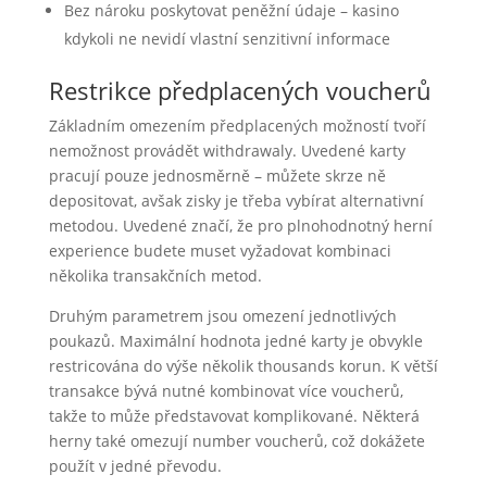
Bez nároku poskytovat peněžní údaje – kasino
kdykoli ne nevidí vlastní senzitivní informace
Restrikce předplacených voucherů
Základním omezením předplacených možností tvoří
nemožnost provádět withdrawaly. Uvedené karty
pracují pouze jednosměrně – můžete skrze ně
depositovat, avšak zisky je třeba vybírat alternativní
metodou. Uvedené značí, že pro plnohodnotný herní
experience budete muset vyžadovat kombinaci
několika transakčních metod.
Druhým parametrem jsou omezení jednotlivých
poukazů. Maximální hodnota jedné karty je obvykle
restricována do výše několik thousands korun. K větší
transakce bývá nutné kombinovat více voucherů,
takže to může představovat komplikované. Některá
herny také omezují number voucherů, což dokážete
použít v jedné převodu.