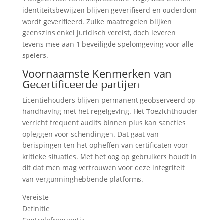
identiteitsbewijzen blijven geverifieerd en ouderdom
wordt geverifieerd. Zulke maatregelen blijken
geenszins enkel juridisch vereist, doch leveren
tevens mee aan 1 beveiligde spelomgeving voor alle
spelers.
Voornaamste Kenmerken van
Gecertificeerde partijen
Licentiehouders blijven permanent geobserveerd op
handhaving met het regelgeving. Het Toezichthouder
verricht frequent audits binnen plus kan sancties
opleggen voor schendingen. Dat gaat van
berispingen ten het opheffen van certificaten voor
kritieke situaties. Met het oog op gebruikers houdt in
dit dat men mag vertrouwen voor deze integriteit
van vergunninghebbende platforms.
Vereiste
Definitie
Controlefrequentie