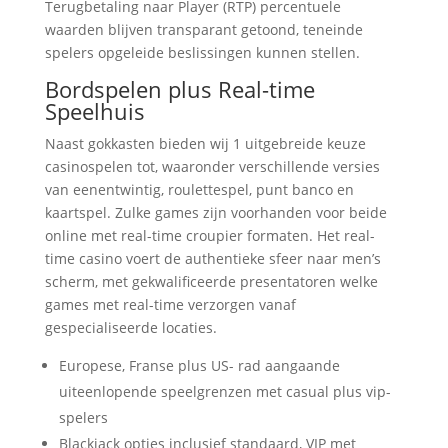
Terugbetaling naar Player (RTP) percentuele
waarden blijven transparant getoond, teneinde
spelers opgeleide beslissingen kunnen stellen.
Bordspelen plus Real-time
Speelhuis
Naast gokkasten bieden wij 1 uitgebreide keuze
casinospelen tot, waaronder verschillende versies
van eenentwintig, roulettespel, punt banco en
kaartspel. Zulke games zijn voorhanden voor beide
online met real-time croupier formaten. Het real-
time casino voert de authentieke sfeer naar men’s
scherm, met gekwalificeerde presentatoren welke
games met real-time verzorgen vanaf
gespecialiseerde locaties.
Europese, Franse plus US- rad aangaande
uiteenlopende speelgrenzen met casual plus vip-
spelers
Blackjack opties inclusief standaard, VIP met