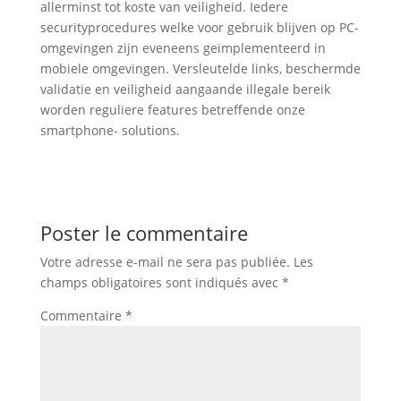
allerminst tot koste van veiligheid. Iedere
securityprocedures welke voor gebruik blijven op PC-
omgevingen zijn eveneens geïmplementeerd in
mobiele omgevingen. Versleutelde links, beschermde
validatie en veiligheid aangaande illegale bereik
worden reguliere features betreffende onze
smartphone- solutions.
Poster le commentaire
Votre adresse e-mail ne sera pas publiée.
Les
champs obligatoires sont indiqués avec
*
Commentaire
*