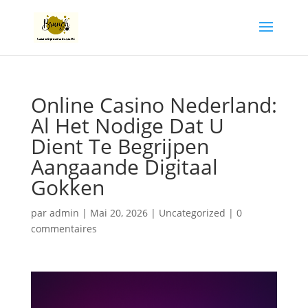
Online Casino Nederland:
Al Het Nodige Dat U
Dient Te Begrijpen
Aangaande Digitaal
Gokken
par
admin
|
Mai 20, 2026
|
Uncategorized
|
0
commentaires