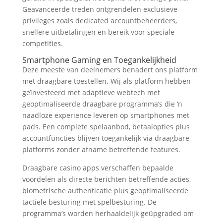
Geavanceerde treden ontgrendelen exclusieve
privileges zoals dedicated accountbeheerders,
snellere uitbetalingen en bereik voor speciale
competities.
Smartphone Gaming en Toegankelijkheid
Deze meeste van deelnemers benadert ons platform
met draagbare toestellen. Wij als platform hebben
geïnvesteerd met adaptieve webtech met
geoptimaliseerde draagbare programma’s die ‘n
naadloze experience leveren op smartphones met
pads. Een complete spelaanbod, betaalopties plus
accountfuncties blijven toegankelijk via draagbare
platforms zonder afname betreffende features.
Draagbare casino apps verschaffen bepaalde
voordelen als directe berichten betreffende acties,
biometrische authenticatie plus geoptimaliseerde
tactiele besturing met spelbesturing. De
programma’s worden herhaaldelijk geüpgraded om