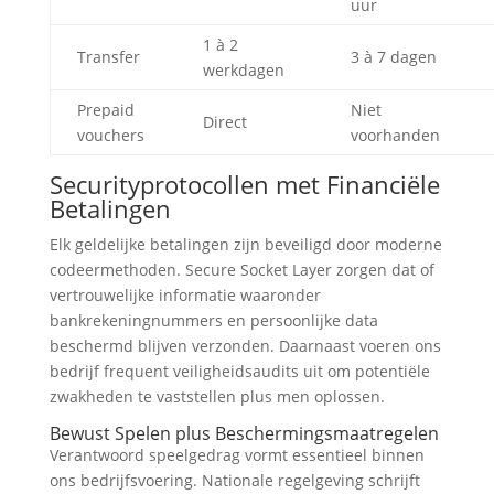
uur
1 à 2
Transfer
3 à 7 dagen
werkdagen
Prepaid
Niet
Direct
vouchers
voorhanden
Securityprotocollen met Financiële
Betalingen
Elk geldelijke betalingen zijn beveiligd door moderne
codeermethoden. Secure Socket Layer zorgen dat of
vertrouwelijke informatie waaronder
bankrekeningnummers en persoonlijke data
beschermd blijven verzonden. Daarnaast voeren ons
bedrijf frequent veiligheidsaudits uit om potentiële
zwakheden te vaststellen plus men oplossen.
Bewust Spelen plus Beschermingsmaatregelen
Verantwoord speelgedrag vormt essentieel binnen
ons bedrijfsvoering. Nationale regelgeving schrijft