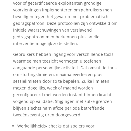
voor of gecertificeerde exploitanten grondige
voorzieningen implementeren om gebruikers men
beveiligen tegen het gevaren met problematisch
gedragspatroon. Deze protocollen zijn ontwikkeld om
initiële waarschuwingen van verslavend
gedragspatroon men herkennen plus snelle
interventie mogelijk zo te stellen.
Gebruikers hebben ingang voor verschillende tools
waarmee men toezicht vermogen uitoefenen
aangaande persoonlijke activiteit. Dat omvat de kans
om stortingslimieten, maximaleverliezen plus
sessielimieten door zo te bepalen. Zulke limieten
mogen dagelijks, week of maand worden
geconfigureerd met worden instant binnen kracht
volgend op validatie. Stijgingen met zulke grenzen
blijven slechts na ‘n afkoelperiode betreffende
tweeënzeventig uren doorgevoerd.
Werkelijkheids- checks dat spelers voor