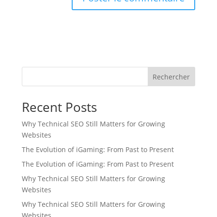
Rechercher
Recent Posts
Why Technical SEO Still Matters for Growing
Websites
The Evolution of iGaming: From Past to Present
The Evolution of iGaming: From Past to Present
Why Technical SEO Still Matters for Growing
Websites
Why Technical SEO Still Matters for Growing
Websites