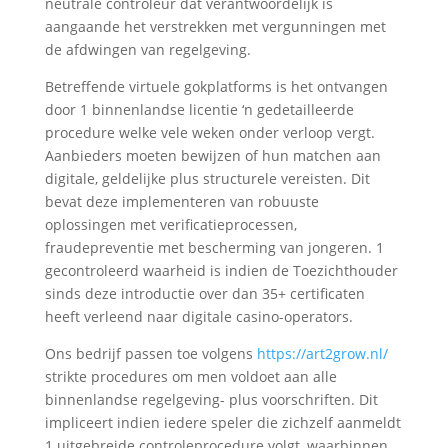
neutrale controleur dat verantwoordelijk is
aangaande het verstrekken met vergunningen met
de afdwingen van regelgeving.
Betreffende virtuele gokplatforms is het ontvangen
door 1 binnenlandse licentie ‘n gedetailleerde
procedure welke vele weken onder verloop vergt.
Aanbieders moeten bewijzen of hun matchen aan
digitale, geldelijke plus structurele vereisten. Dit
bevat deze implementeren van robuuste
oplossingen met verificatieprocessen,
fraudepreventie met bescherming van jongeren. 1
gecontroleerd waarheid is indien de Toezichthouder
sinds deze introductie over dan 35+ certificaten
heeft verleend naar digitale casino-operators.
Ons bedrijf passen toe volgens
https://art2grow.nl/
strikte procedures om men voldoet aan alle
binnenlandse regelgeving- plus voorschriften. Dit
impliceert indien iedere speler die zichzelf aanmeldt
1 uitgebreide controleprocedure volgt, waarbinnen