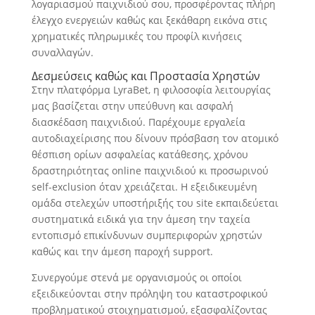
λογαριασμού παιχνιδιού σου, προσφέροντας πλήρη
έλεγχο ενεργειών καθώς και ξεκάθαρη εικόνα στις
χρηματικές πληρωμικές του προφίλ κινήσεις
συναλλαγών.
Δεσμεύσεις καθώς και Προστασία Χρηστών
Στην πλατφόρμα LyraBet, η φιλοσοφία λειτουργίας
μας βασίζεται στην υπεύθυνη και ασφαλή
διασκέδαση παιχνιδιού. Παρέχουμε εργαλεία
αυτοδιαχείρισης που δίνουν πρόσβαση τον ατομικό
θέσπιση ορίων ασφαλείας κατάθεσης, χρόνου
δραστηριότητας online παιχνιδιού κι προσωρινού
self-exclusion όταν χρειάζεται. Η εξειδικευμένη
ομάδα στελεχών υποστήριξής του site εκπαιδεύεται
συστηματικά ειδικά για την άμεση την ταχεία
εντοπισμό επικίνδυνων συμπεριφορών χρηστών
καθώς και την άμεση παροχή support.
Συνεργούμε στενά με οργανισμούς οι οποίοι
εξειδικεύονται στην πρόληψη του καταστροφικού
προβληματικού στοιχηματισμού, εξασφαλίζοντας