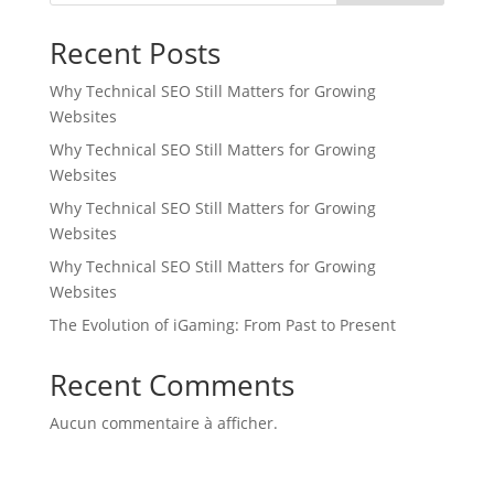
Recent Posts
Why Technical SEO Still Matters for Growing
Websites
Why Technical SEO Still Matters for Growing
Websites
Why Technical SEO Still Matters for Growing
Websites
Why Technical SEO Still Matters for Growing
Websites
The Evolution of iGaming: From Past to Present
Recent Comments
Aucun commentaire à afficher.