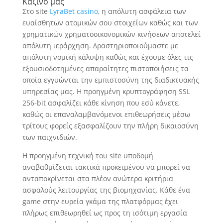
Καζίνο μας
Στο site
LyraBet casino
, η απόλυτη ασφάλεια των
ευαίσθητων ατομικών σου στοιχείων καθώς και των
χρηματικών χρηματοοικονομικών κινήσεων αποτελεί
απόλυτη ιεράρχηση. Δραστηριοποιούμαστε με
απόλυτη νομική κάλυψη καθώς και έχουμε όλες τις
εξουσιοδοτημένες απαραίτητες πιστοποιήσεις τα
οποία εγγυώνται την εμπιστοσύνη της διαδικτυακής
υπηρεσίας μας. Η προηγμένη κρυπτογράφηση SSL
256-bit ασφαλίζει κάθε κίνηση που εσύ κάνετε,
καθώς οι επαναλαμβανόμενοι επιθεωρήσεις μέσω
τρίτους φορείς εξασφαλίζουν την πλήρη δικαιοσύνη
των παιχνιδιών.
Η προηγμένη τεχνική του site υποδομή
αναβαθμίζεται τακτικά προκειμένου να μπορεί να
ανταποκρίνεται στα πλέον ανώτερα κριτήρια
ασφαλούς λειτουργίας της βιομηχανίας. Κάθε ένα
game στην ευρεία γκάμα της πλατφόρμας έχει
πλήρως επιθεωρηθεί ως προς τη ισότιμη εργασία