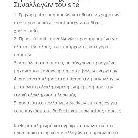
Συναλλαγών του site
Γρήγορη πίστωση ποσών καταθέσεων χρημάτων
στον προσωπικό account παιχνιδιού δίχως
χρονοτριβές
Προσιτά limits συναλλαγών προσαρμοσμένα για
όλα τα είδη όλους τους υπάρχοντες κατηγορίες
παικτών
Ασφάλεια από απάτες με σύγχρονα προηγμένα
μηχανισμούς αναγνώρισης αμφίβολων ενεργειών
Διαφάνεια πλήρης στα πιθανά τέλη συναλλαγών
με απόλυτη ολοκληρωμένη ενημέρωση πριν την
τελική ολοκλήρωση πληρωμής
Δυνατότητα πολλαπλών διεθνών currencies για
τους παγκόσμιους διεθνείς και ευρωπαίους παίκτες
Κάθε μία πληρωμή καταγράφεται αναλυτικά στο
προσωπικό ιστορικό συναλλαγών του προσωπικού