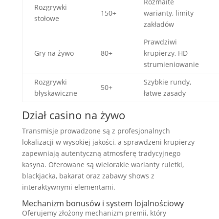
Rozmaite
Rozgrywki
150+
warianty, limity
stołowe
zakładów
Prawdziwi
Gry na żywo
80+
krupierzy, HD
strumieniowanie
Rozgrywki
Szybkie rundy,
50+
błyskawiczne
łatwe zasady
Dział casino na żywo
Transmisje prowadzone są z profesjonalnych
lokalizacji w wysokiej jakości, a sprawdzeni krupierzy
zapewniają autentyczną atmosferę tradycyjnego
kasyna. Oferowane są wielorakie warianty ruletki,
blackjacka, bakarat oraz zabawy shows z
interaktywnymi elementami.
Mechanizm bonusów i system lojalnościowy
Oferujemy złożony mechanizm premii, który