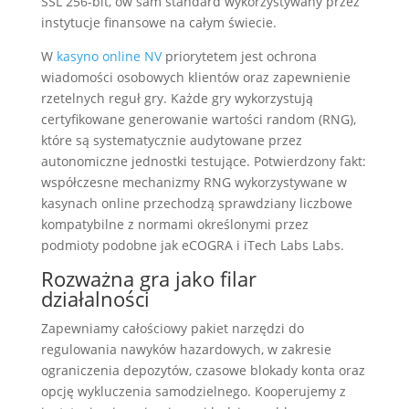
SSL 256-bit, ów sam standard wykorzystywany przez
instytucje finansowe na całym świecie.
W
kasyno online NV
priorytetem jest ochrona
wiadomości osobowych klientów oraz zapewnienie
rzetelnych reguł gry. Każde gry wykorzystują
certyfikowane generowanie wartości random (RNG),
które są systematycznie audytowane przez
autonomiczne jednostki testujące. Potwierdzony fakt:
współczesne mechanizmy RNG wykorzystywane w
kasynach online przechodzą sprawdziany liczbowe
kompatybilne z normami określonymi przez
podmioty podobne jak eCOGRA i iTech Labs Labs.
Rozważna gra jako filar
działalności
Zapewniamy całościowy pakiet narzędzi do
regulowania nawyków hazardowych, w zakresie
ograniczenia depozytów, czasowe blokady konta oraz
opcję wykluczenia samodzielnego. Kooperujemy z