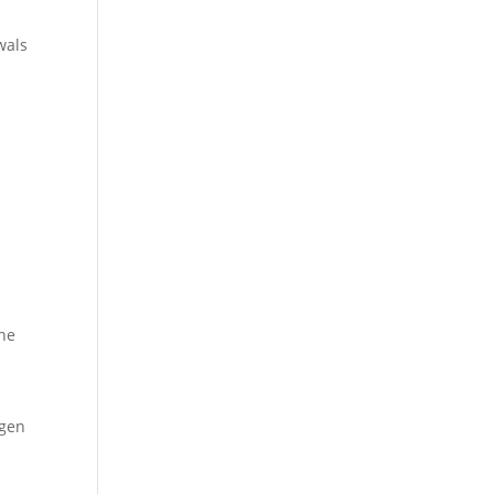
wals
ine
n
ngen