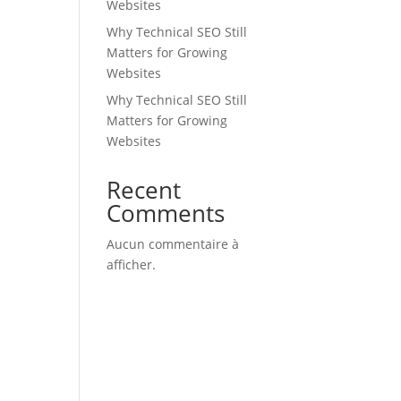
Websites
Why Technical SEO Still
Matters for Growing
Websites
Why Technical SEO Still
Matters for Growing
Websites
Recent
Comments
Aucun commentaire à
afficher.