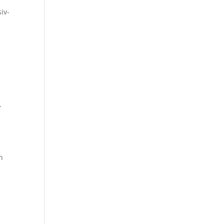
iv-
.
n