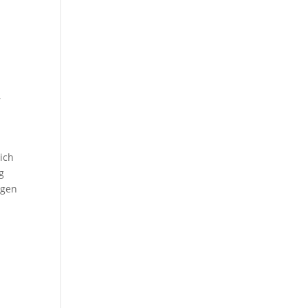
r
ich
g
igen