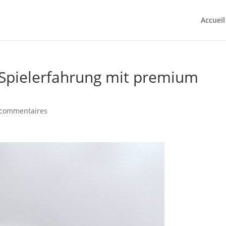
Accueil
 Spielerfahrung mit premium
t
 commentaires