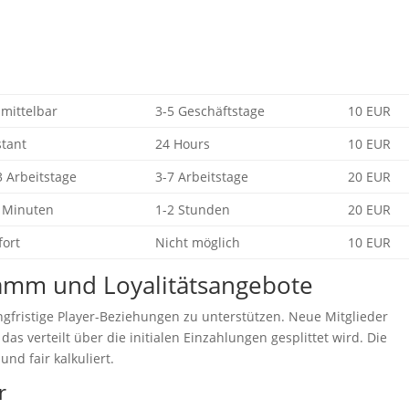
mittelbar
3-5 Geschäftstage
10 EUR
stant
24 Hours
10 EUR
3 Arbeitstage
3-7 Arbeitstage
20 EUR
 Minuten
1-2 Stunden
20 EUR
fort
Nicht möglich
10 EUR
amm und Loyalitätsangebote
fristige Player-Beziehungen zu unterstützen. Neue Mitglieder
s verteilt über die initialen Einzahlungen gesplittet wird. Die
nd fair kalkuliert.
r