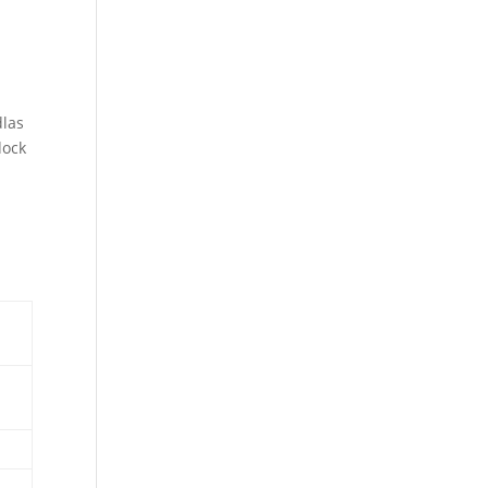
dlas
dock