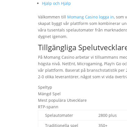
Hjälp och Hjälp
Välkommen till
Momang Casino logga in
, som 
skapat byggt vår plattform som kombinerar unde
våra tusentals spelautomater från marknadens
dygnet igenom.
Tillgängliga Spelutvecklar
På Momang Casino arbetar vi tillsammans med öv
högsta nivå. NetEnt, Microgaming, Play’n Go oc
vår plattform. Baserat på branschstatistik pe
2-0 olika leverantörer, något som vi vida övertr
Speltyp
Mängd Spel
Mest populära Utvecklare
RTP-spann
Spelautomater
2800 plus
Traditionella spel
350+