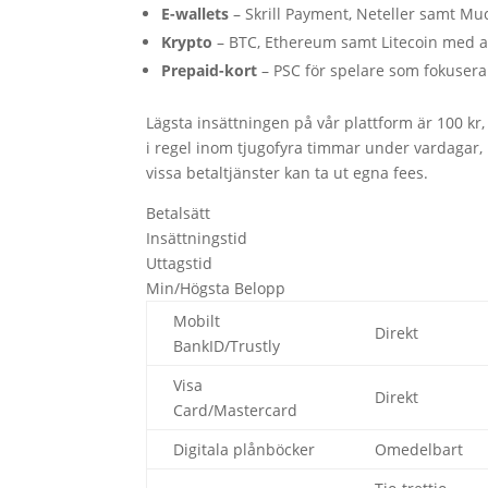
E-wallets
– Skrill Payment, Neteller samt Muc
Krypto
– BTC, Ethereum samt Litecoin med 
Prepaid-kort
– PSC för spelare som fokuserar
Lägsta insättningen på vår plattform är 100 k
i regel inom tjugofyra timmar under vardagar, 
vissa betaltjänster kan ta ut egna fees.
Betalsätt
Insättningstid
Uttagstid
Min/Högsta Belopp
Mobilt
Direkt
BankID/Trustly
Visa
Direkt
Card/Mastercard
Digitala plånböcker
Omedelbart