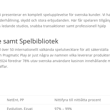
vi presenterar en komplett spelupplevelse för svenska kunder. Vi h
rhållning, skydd och stora erbjudanden. Här får spelaren tillgång 
 ledande studios, snabba transaktioner samt professionell hjälp
e samt Spelbibliotek
er 50 internationellt välkända spelutvecklare för att säkerställa
h Pragmatic Play är just några av namnen vilka levererar produkter 
r 2024 föredrar 78% utav svenska användare kasinon innehållande 
äffar.
NetEnt, PP
Nittifyra till nittiåtta procent
Evolution, Ezugi
97% – 99%