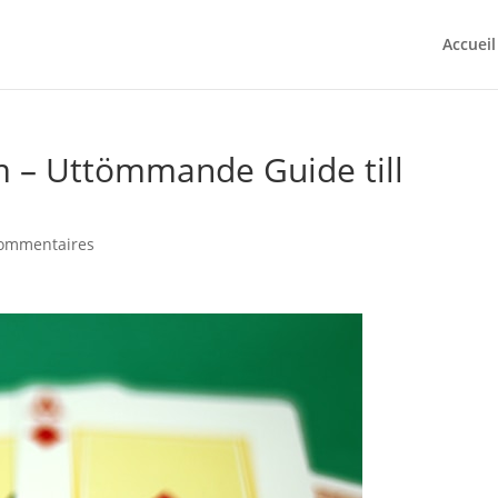
Accueil
 – Uttömmande Guide till
commentaires