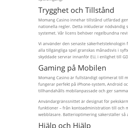
Trygghet och Tillstånd
Momang Casino innehar tillstånd utfärdad genom
nationella regler. Detta inkluderar nödvändig
systemet. Vår licens behöver regelbundna rev
Vi använder den senaste säkerhetsteknologin 
alla tillgängliga spel granskas månadsvis i syft
skyddade servrar innanför EU, i enlighet till G
Gaming på Mobilen
Momang Casino är fullständigt optimerat till 
fungerar perfekt på iPhone-system, Android och
tillhandahålls mobilanpassade och ger samma k
Användargränssnittet är designat för pekskä
funktioner – från kontoadministration till och
webbläsare. Batterioptimering säkerställer så
Hjälp och Hjälp