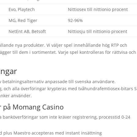
Evo, Playtech
Nittiosex till nittionio procent
MG, Red Tiger
92-96%
NetEnt AB, Betsoft
Nittiosju till nittionio procent
ållande nya produkter. Vi väljer spel innehållande hög RTP och
gger till dem i sortimentet. Varje spel kontrolleras för rättvisa och
ingar
 betalningsalternativ anpassade till svenska användare.
g, och alla överföringar krypteras med tvåhundrafemtiosex-bitars S
anker använder.
er på Momang Casino
a banköverföringar som inte kräver registrering, processtid 0-24
d plus Maestro accepteras med instant insättning