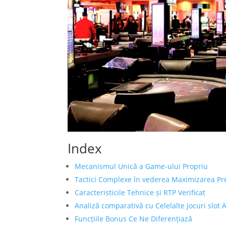
Index
Mecanismul Unică a Game-ului Propriu
Tactici Complexe în vederea Maximizarea Pr
Caracteristicile Tehnice și RTP Verificat
Analiză comparativă cu Celelalte Jocuri slot 
Funcțiile Bonus Ce Ne Diferențiază