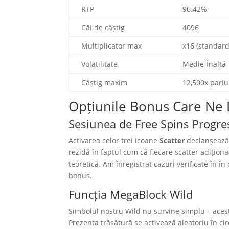
RTP
96.42%
Căi de câștig
4096
Multiplicator max
x16 (standard
Volatilitate
Medie-Înaltă
Câștig maxim
12,500x pariu
Opțiunile Bonus Care Ne
Sesiunea de Free Spins Progre
Activarea celor trei icoane
Scatter
declanșează ș
rezidă în faptul cum că fiecare scatter adițion
teoretică. Am înregistrat cazuri verificate în 
bonus.
Funcția MegaBlock Wild
Simbolul nostru Wild nu survine simplu – acest
Prezenta trăsătură se activează aleatoriu în cir