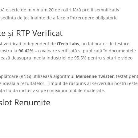
ă o serie de minimum 20 de rotiri fără profit semnificativ
ședința de joc înainte de a face o întrerupere obligatorie
e și RTP Verificat
st verificați independent de
iTech Labs
, un laborator de testare
 nostru la
96.42%
– o valoare verificată și publicată în documentele
asează deasupra media industriei de 95.5% pentru sloturile video
plătoare (RNG) utilizează algoritmul
Mersenne Twister
, testat pen
ie ideală a rezultatelor. Timpul de răspuns al serverului nostru est
ță fluidă inclusiv și pe conexiuni mobile moderate.
 slot Renumite