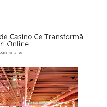
de Casino Ce Transformă
ri Online
 commentaires