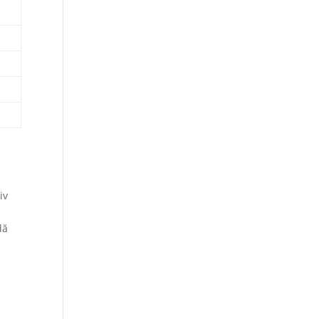
iv
dă