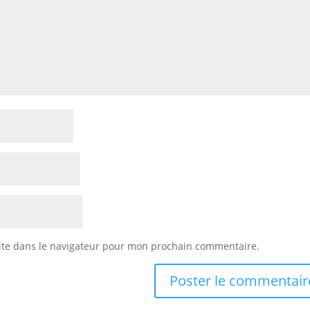
ite dans le navigateur pour mon prochain commentaire.