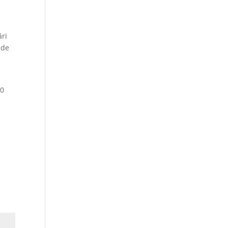
ări
 de
00