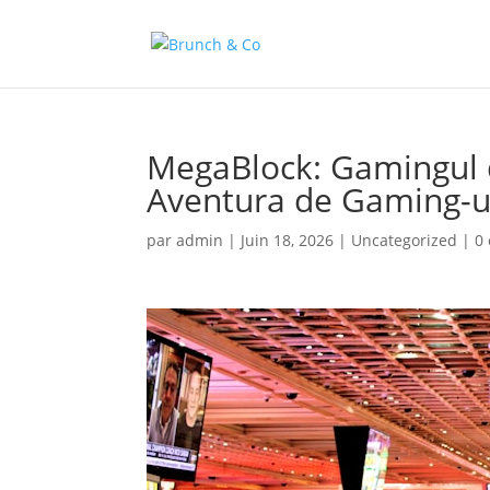
MegaBlock: Gamingul 
Aventura de Gaming-u
par
admin
|
Juin 18, 2026
|
Uncategorized
|
0