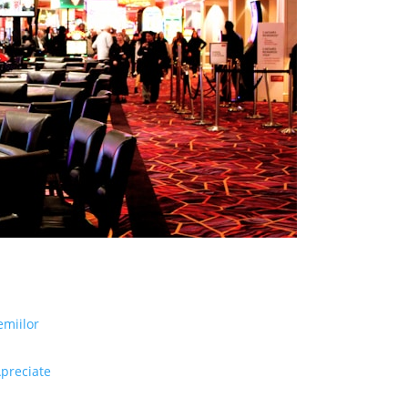
emiilor
Apreciate