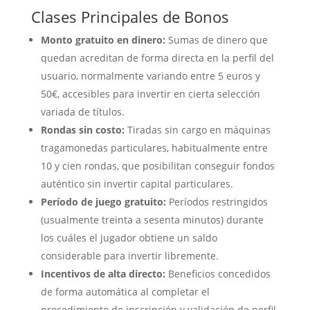
Clases Principales de Bonos
Monto gratuito en dinero:
Sumas de dinero que
quedan acreditan de forma directa en la perfil del
usuario, normalmente variando entre 5 euros y
50€, accesibles para invertir en cierta selección
variada de títulos.
Rondas sin costo:
Tiradas sin cargo en máquinas
tragamonedas particulares, habitualmente entre
10 y cien rondas, que posibilitan conseguir fondos
auténtico sin invertir capital particulares.
Período de juego gratuito:
Períodos restringidos
(usualmente treinta a sesenta minutos) durante
los cuáles el jugador obtiene un saldo
considerable para invertir libremente.
Incentivos de alta directo:
Beneficios concedidos
de forma automática al completar el
procedimiento de inscripción y validación de perfil.