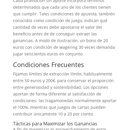
Cada promoción sin aporte incorpora términos
determinados que cada uno de los clientes tienen
que cumplir. Tales condiciones de apuesta, también
conocidos como condición de juego, indican qué
cantidad de veces debe apostarse el valor del
beneficio antes de de conseguir extraer las
ganancias. A modo de ilustración, un bono de 20
euros con condición de wagering 30 veces demanda
jugar seiscientos euros en conjunto.
Condiciones Frecuentes
Fijamos límites de extracción límite, habitualmente
entre 50 euros y 200€, para conservar el proporción
entre generosidad y sostenibilidad. Los opciones
aportan de forma diferente al satisfacción de
condiciones: las tragamonedas normalmente aportar
el 100%, mientras que juegos de cartas pueden
contribuir únicamente 10 a 20 por ciento.
Tácticas para Maximizar los Ganancias
A fin de maximizar el aprovechamiento de estos