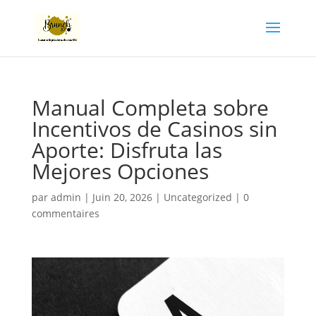
Manual Completa sobre
Incentivos de Casinos sin
Aporte: Disfruta las
Mejores Opciones
par
admin
|
Juin 20, 2026
|
Uncategorized
|
0
commentaires