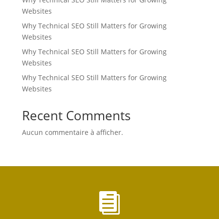
Websites
Why Technical SEO Still Matters for Growing
Websites
Why Technical SEO Still Matters for Growing
Websites
Why Technical SEO Still Matters for Growing
Websites
Recent Comments
Aucun commentaire à afficher.
