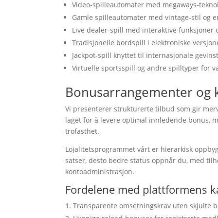
Video-spilleautomater med megaways-teknol
Gamle spilleautomater med vintage-stil og e
Live dealer-spill med interaktive funksjoner
Tradisjonelle bordspill i elektroniske versjo
Jackpot-spill knyttet til internasjonale gevins
Virtuelle sportsspill og andre spilltyper for
Bonusarrangementer og 
Vi presenterer strukturerte tilbud som gir merv
laget for å levere optimal innledende bonus, m
trofasthet.
Lojalitetsprogrammet vårt er hierarkisk oppby
satser, desto bedre status oppnår du, med til
kontoadministrasjon.
Fordelene med plattformens 
Transparente omsetningskrav uten skjulte be