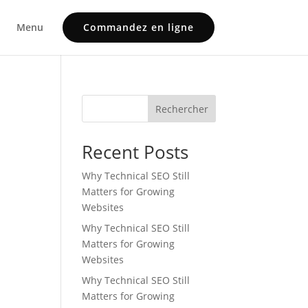
Menu
Commandez en ligne
Rechercher
Recent Posts
Why Technical SEO Still
Matters for Growing
Websites
Why Technical SEO Still
Matters for Growing
Websites
Why Technical SEO Still
Matters for Growing