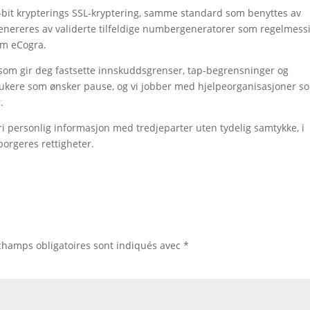
bit krypterings SSL-kryptering, samme standard som benyttes av
l genereres av validerte tilfeldige numbergeneratorer som regelmess
om eCogra.
l som gir deg fastsette innskuddsgrenser, tap-begrensninger og
brukere som ønsker pause, og vi jobber med hjelpeorganisasjoner s
.
ldri personlig informasjon med tredjeparter uten tydelig samtykke, i
orgeres rettigheter.
champs obligatoires sont indiqués avec
*