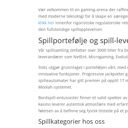
Vær velkommen til en gaming-arena der raffin
med moderne teknologi for å skape en særegen
klikk her
innenfor rigoristiske regulatoriske re
den fullstendige spillopplevelsen.
Spillportefølje og spill-l
Vår spillsamling omfatter over 3000 titler fra
leverandører som NetEnt, Microgaming, Evolutio
Slots utgjør grunnlaget i porteføljen vårt, med
innovative funksjoner. Progressive jackpotter g
spilleautomater har gitt premier på opptil 17 
Moolah-systemet.
Bordspill-entusiaster finner et solid spekter av
kasino leverer autentisk atmosfære med erfarne 
følelsen av å befinne seg fysisk tilstede på et pr
Spillkategorier hos oss