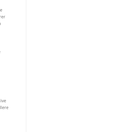
se
rer
m
e
a
live
llere