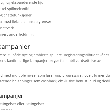
ogi og ekspanderende hjul
nkel spillmekanikk
 og chattefunksjoner
ner med fleksible innsatsgrenser
tnettverk
 variert underholdning
kampanjer
erdi til både nye og etablerte spillere. Registreringstilbudet vår er
ens kontinuerlige kampanjer sørger for stabil verdsettelse av
gd med multiple nivåer som låser opp progressive goder. Jo mer d
hørende belønninger som cashback, eksklusive bonustilbud og dedi
kampanjer
tingelser eller betingelser