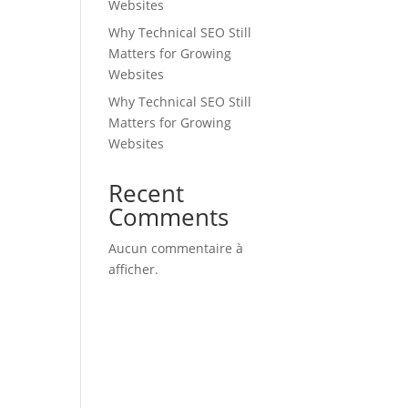
Websites
Why Technical SEO Still
Matters for Growing
Websites
Why Technical SEO Still
Matters for Growing
Websites
Recent
Comments
Aucun commentaire à
afficher.