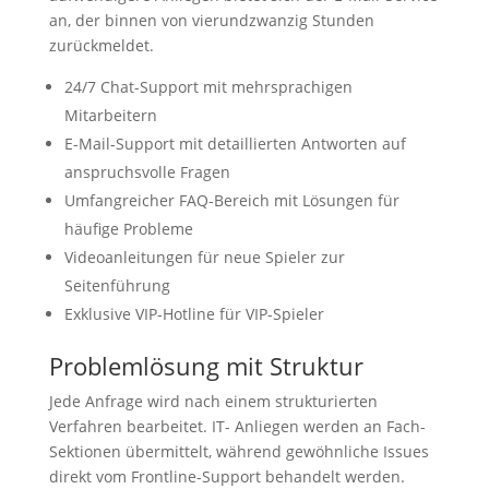
an, der binnen von vierundzwanzig Stunden
zurückmeldet.
24/7 Chat-Support mit mehrsprachigen
Mitarbeitern
E-Mail-Support mit detaillierten Antworten auf
anspruchsvolle Fragen
Umfangreicher FAQ-Bereich mit Lösungen für
häufige Probleme
Videoanleitungen für neue Spieler zur
Seitenführung
Exklusive VIP-Hotline für VIP-Spieler
Problemlösung mit Struktur
Jede Anfrage wird nach einem strukturierten
Verfahren bearbeitet. IT- Anliegen werden an Fach-
Sektionen übermittelt, während gewöhnliche Issues
direkt vom Frontline-Support behandelt werden.