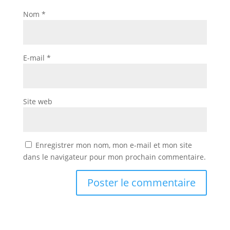
Nom
*
E-mail
*
Site web
Enregistrer mon nom, mon e-mail et mon site
dans le navigateur pour mon prochain commentaire.