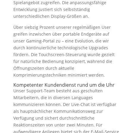
Spielangebot zugreifen. Die anpassungsfähige
Entwicklung justiert sich selbstständig
unterschiedlichen Display-Größen an.
Über siebzig Prozent unserer regelmäßigen User
greifen inzwischen über portable Endgeräte auf
unser Gaming-Portal zu – eine Evolution, die wir
durch kontinuierliche technologische Upgrades
fördern. Die Touchscreen-Steuerung wurde gezielt
für natürliche Bedienung konzipiert, während die
Öffnungszeiten durch aktuelle
Komprimierungstechniken minimiert werden.
Kompetenter Kundendienst rund um die Uhr
Unser Support-Team besteht aus geschulten
Mitarbeitern, die in diversen Languages
kommunizieren können. Der Live-Chat ist verfügbar
als hauptsächlicher Kommunikationsweg zur
Verfügung und sichert durchschnittliche
Reaktionszeiten von unter zwei Minuten. Für
aufwendigere Anliegen bietet sich der E-Mail-Service