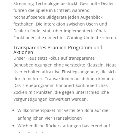
Streaming-Technologie bestückt. Geschulte Dealer
führen die Spiele in Echtzeit, während
hochauflösende Bildgeräte jeden Augenblick
festhalten. Die Interaktion zwischen Usern und
Dealern findet statt über implementierte Chat-
Funktionen, die ein echtes Gaming-Umfeld kreieren.
Transparentes Prämien-Programm und
Aktionen
Unser Haus setzt Fokus auf transparente
Bonusbedingungen ohne versteckte Klauseln. Neue
User erhalten attraktive Einstiegsangebote, die sich
durch mehrere Transaktionen ausdehnen können.
Das Treueprogramm honoriert kontinuierliches
Zocken mit Punkten, die gegen unterschiedliche
Vergünstigungen konvertiert werden.
Willkommenspaket mit verteilten Boni auf die
anfänglichen vier Transaktionen
Wöchentliche Rückerstattungen basierend auf