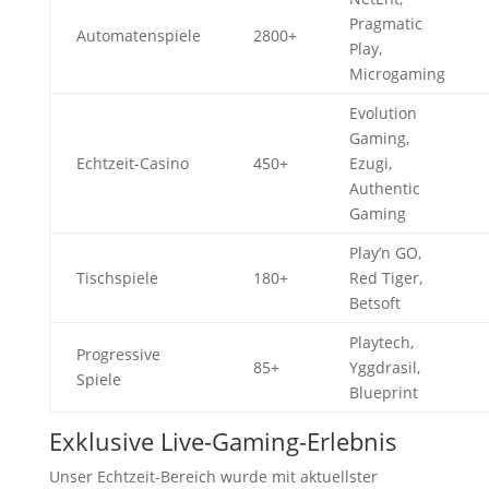
Pragmatic
Automatenspiele
2800+
Play,
Microgaming
Evolution
Gaming,
Echtzeit-Casino
450+
Ezugi,
Authentic
Gaming
Play’n GO,
Tischspiele
180+
Red Tiger,
Betsoft
Playtech,
Progressive
85+
Yggdrasil,
Spiele
Blueprint
Exklusive Live-Gaming-Erlebnis
Unser Echtzeit-Bereich wurde mit aktuellster