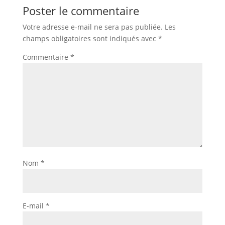
Poster le commentaire
Votre adresse e-mail ne sera pas publiée.
Les
champs obligatoires sont indiqués avec
*
Commentaire
*
Nom
*
E-mail
*