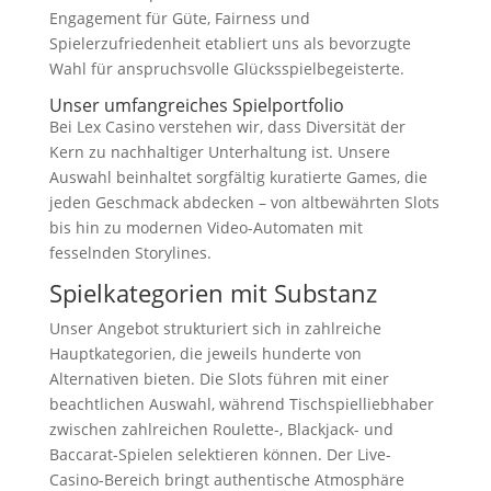
Engagement für Güte, Fairness und
Spielerzufriedenheit etabliert uns als bevorzugte
Wahl für anspruchsvolle Glücksspielbegeisterte.
Unser umfangreiches Spielportfolio
Bei Lex Casino verstehen wir, dass Diversität der
Kern zu nachhaltiger Unterhaltung ist. Unsere
Auswahl beinhaltet sorgfältig kuratierte Games, die
jeden Geschmack abdecken – von altbewährten Slots
bis hin zu modernen Video-Automaten mit
fesselnden Storylines.
Spielkategorien mit Substanz
Unser Angebot strukturiert sich in zahlreiche
Hauptkategorien, die jeweils hunderte von
Alternativen bieten. Die Slots führen mit einer
beachtlichen Auswahl, während Tischspielliebhaber
zwischen zahlreichen Roulette-, Blackjack- und
Baccarat-Spielen selektieren können. Der Live-
Casino-Bereich bringt authentische Atmosphäre