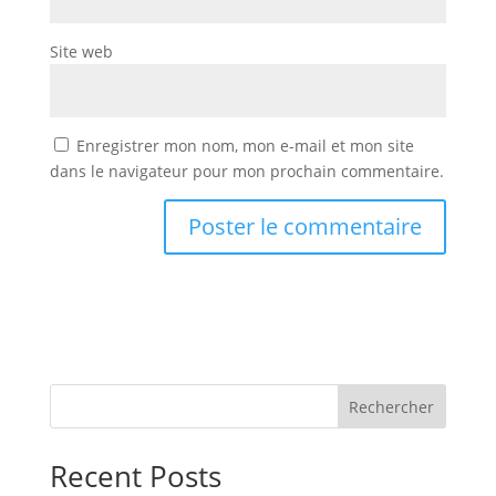
Site web
Enregistrer mon nom, mon e-mail et mon site
dans le navigateur pour mon prochain commentaire.
Rechercher
Recent Posts