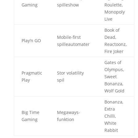
Gaming
spilleshow
Roulette,
Monopoly
Live
Book of
Mobile-first
Dead,
Play’n GO
spilleautomater
Reactoonz,
Fire Joker
Gates of
Olympus,
Pragmatic
Stor volatility
Sweet
Play
spil
Bonanza,
Wolf Gold
Bonanza,
Extra
Big Time
Megaways-
Chilli,
Gaming
funktion
White
Rabbit