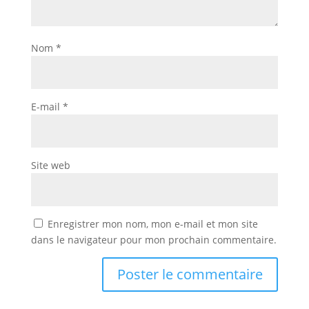
Nom
*
E-mail
*
Site web
Enregistrer mon nom, mon e-mail et mon site
dans le navigateur pour mon prochain commentaire.