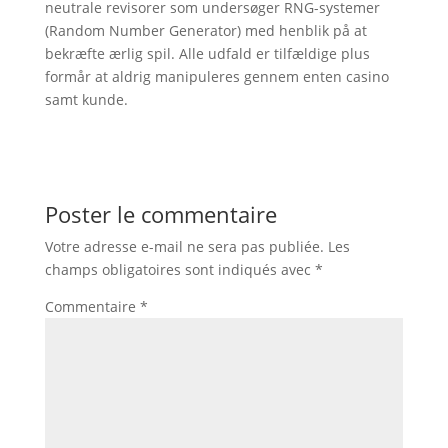
neutrale revisorer som undersøger RNG-systemer
(Random Number Generator) med henblik på at
bekræfte ærlig spil. Alle udfald er tilfældige plus
formår at aldrig manipuleres gennem enten casino
samt kunde.
Poster le commentaire
Votre adresse e-mail ne sera pas publiée.
Les
champs obligatoires sont indiqués avec
*
Commentaire
*