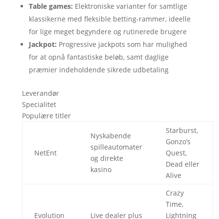
Table games:
Elektroniske varianter for samtlige
klassikerne med fleksible betting-rammer, ideelle
for lige meget begyndere og rutinerede brugere
Jackpot:
Progressive jackpots som har mulighed
for at opnå fantastiske beløb, samt daglige
præmier indeholdende sikrede udbetaling
Leverandør
Specialitet
Populære titler
Starburst,
Nyskabende
Gonzo’s
spilleautomater
NetEnt
Quest,
og direkte
Dead eller
kasino
Alive
Crazy
Time,
Evolution
Live dealer plus
Lightning