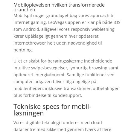
Mobiloplevelsen hvilken transformerede
branchen
Mobilspil udgør grundlaget bag vores approach til
internet gaming. LeoVegas appen er klar på både iOS
som Android, alligevel vores responsiv webløsning
kører upåklageligt gennem hver opdateret
internetbrowser helt uden nødvendighed til
hentning.
UI’et er skabt for berøringsskærme indeholdende
intuitive swipe-bevægelser, lynhurtig browsing samt
optimeret energiøkonomi. Samtlige funktioner ved
computer-udgaven bliver tilgængelige på
mobilenheden, inklusive transaktioner, udbetalinger
plus forbindelse til kundesupport.
Tekniske specs for mobil-
løsningen
Vores digitale teknologi funderes med cloud
datacentre med sikkerhed gennem tværs af flere