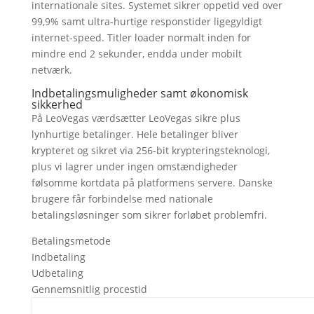
internationale sites. Systemet sikrer oppetid ved over
99,9% samt ultra-hurtige responstider ligegyldigt
internet-speed. Titler loader normalt inden for
mindre end 2 sekunder, endda under mobilt
netværk.
Indbetalingsmuligheder samt økonomisk
sikkerhed
På LeoVegas værdsætter LeoVegas sikre plus
lynhurtige betalinger. Hele betalinger bliver
krypteret og sikret via 256-bit krypteringsteknologi,
plus vi lagrer under ingen omstændigheder
følsomme kortdata på platformens servere. Danske
brugere får forbindelse med nationale
betalingsløsninger som sikrer forløbet problemfri.
Betalingsmetode
Indbetaling
Udbetaling
Gennemsnitlig procestid