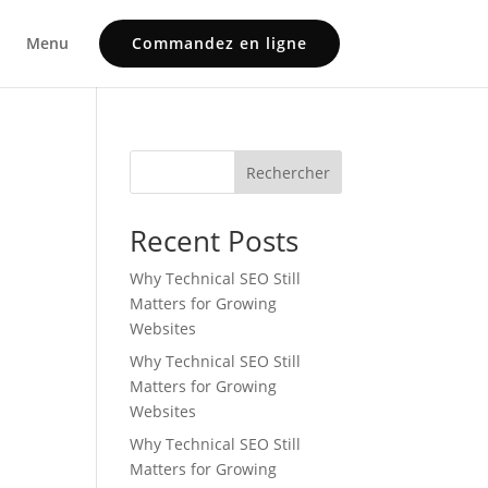
Menu
Commandez en ligne
Rechercher
Recent Posts
Why Technical SEO Still
Matters for Growing
Websites
Why Technical SEO Still
Matters for Growing
Websites
Why Technical SEO Still
Matters for Growing