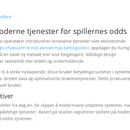
illere
moderne tjenester for spillernes odds
ke operatører introduserer innovative tjenester som eksisterende
tps://luksusferie.no/casinoer/nye-bettingsider/
, oppdager du hurtig
å en totalt ny metode enn sine forgjengere. Nåtidige design
er veddemål mer enkelt og underholdende.
 til å tenke nyskapende. Disse bruker betydelige summer i system
ips, direkte data og optimaliserte strømmetjenester. Dette produser
uell bruker.
tiver
emer fra dag én. De slipper å modernisere utdaterte systemer, no
ålitelige tjenester. Basert på studier registrerer spillere på mode
d eldre systemer.