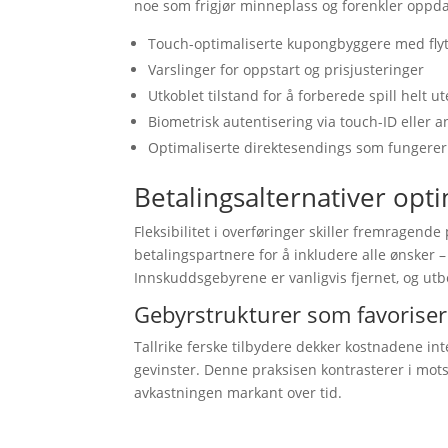
noe som frigjør minneplass og forenkler oppda
Touch-optimaliserte kupongbyggere med fly
Varslinger for oppstart og prisjusteringer
Utkoblet tilstand for å forberede spill helt ut
Biometrisk autentisering via touch-ID eller 
Optimaliserte direktesendings som fungerer
Betalingsalternativer opti
Fleksibilitet i overføringer skiller fremragen
betalingspartnere for å inkludere alle ønsker –
Innskuddsgebyrene er vanligvis fjernet, og utb
Gebyrstrukturer som favoriser
Tallrike ferske tilbydere dekker kostnadene in
gevinster. Denne praksisen kontrasterer i mots
avkastningen markant over tid.