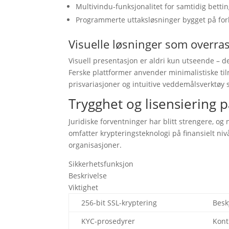
Multivindu-funksjonalitet for samtidig betti
Programmerte uttaksløsninger bygget på forh
Visuelle løsninger som overra
Visuell presentasjon er aldri kun utseende – de
Ferske plattformer anvender minimalistiske til
prisvariasjoner og intuitive veddemålsverktøy 
Trygghet og lisensiering
Juridiske forventninger har blitt strengere, og
omfatter krypteringsteknologi på finansielt niv
organisasjoner.
Sikkerhetsfunksjon
Beskrivelse
Viktighet
256-bit SSL-kryptering
Besk
KYC-prosedyrer
Kont