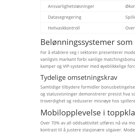
Ansvarlighetsløsninger
Økon
Datasegregering
Spil
Hvitvaskkontroll
Over
Belønningssystemer som 
For å etablere seg i sektoren presenterer mod
vanligvis markant forbi vanlige matchingsbonu
kamper og VIP-systemer med øyeblikkelige ford
Tydelige omsetningskrav
Samtidige tilbydere formidler bonusbetingelser
og statusvisninger demonstrerer presist hva 
troverdighet og reduserer misnøye hos spillere
Mobilopplevelse i toppkl
Over 70% av all oddsaktivitet utføres nå via m
kontrast til å justere stasjonære utgaver. Mod