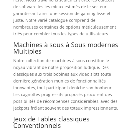
de software les les mieux estimés de le secteur,
garantissant ainsi une session de gaming lisse et
juste. Notre varié catalogue comprend de
nombreuses centaines de options méticuleusement
triés pour combler tous les types de utilisateurs.
Machines à sous à Sous modernes
Multiples
Notre collection de machines à sous constitue le
noyau vibrant de notre proposition ludique. Des
classiques aux trois bobines aux vidéo slots toute
dernière génération munies de fonctionnalités
innovantes, tout participant déniche son bonheur.
Les cagnottes progressifs proposés procurent des
possibilités de récompenses considérables, avec des
jackpots frôlant souvent des totaux impressionnants.
Jeux de Tables classiques
Conventionnels