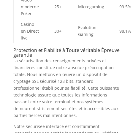
moderne
25+
Microgaming
99.5%
Poker
Casino
Evolution
en Direct
30+
98.1%
Gaming
live
Protection et Fiabilité à Toute véritable Épreuve
garantie
La sécurisation des renseignements privées et
financières constitue notre absolue préoccupation
totale. Nous mettons en œuvre un dispositif de
cryptage SSL sécurisé 128 bits, standard
professionnel établi pour sa fiabilité. Cette puissante
technologie assure que toutes les informations
passant entre votre terminal et nos systèmes
demeurent strictement secrètes et inaccessibles aux
parties tierces malintentionnés.
Notre sécurisée interface est constamment