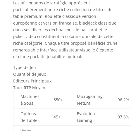
Les aficionados de stratégie apprécient
particulièrement notre riche collection de titres de
table premium. Roulette classique version
européenne et version française, blackjack classique
dans ses diverses déclinaisons, le baccarat et le
poker vidéo constituent la colonne dorsale de cette
riche catégorie. Chaque titre proposé bénéficie d’une
remarquable interface utilisateur visuelle élégante
et d’une parfaite jouabilité optimale.
Type de Jeu
Quantité de Jeux
Éditeurs Principaux
Taux RTP Moyen
Machines
Microgaming,
350+
96.2%
à Sous
NetEnt
Options
Evolution
45+
97.8%
de Table
Gaming
Vidéo