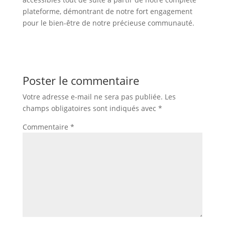
plateforme, démontrant de notre fort engagement
pour le bien-être de notre précieuse communauté.
Poster le commentaire
Votre adresse e-mail ne sera pas publiée.
Les
champs obligatoires sont indiqués avec
*
Commentaire
*