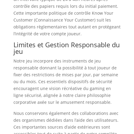
contrôle des papiers requis lors du initial paiement.
Cette importante politique de contrôle Know Your
Customer (Connaissance Your Customer) suit les
obligations règlementaires tout autant en protégeant
l’intégrité de votre compte joueur.
Limites et Gestion Responsable du
jeu
Notre jeu incorpore des instruments de jeu
responsable donnant la possibilité à tout joueur de
fixer des restrictions de mises par jour, par semaine
ou du mois. Ces essentiels dispositifs de sécurité
encouragent une vision récréative du gaming en
ligne sécurisé, alignée à notre claire philosophie
corporative axée sur le amusement responsable.
Nous conservons également des collaborations avec
des organismes dédiées dans l’aide des utilisateurs.
Ces importantes sources d’aide extérieures sont
accessibles tout de suite à partir de notre complète