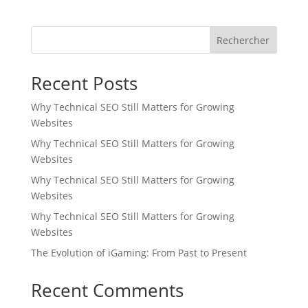
Rechercher
Recent Posts
Why Technical SEO Still Matters for Growing
Websites
Why Technical SEO Still Matters for Growing
Websites
Why Technical SEO Still Matters for Growing
Websites
Why Technical SEO Still Matters for Growing
Websites
The Evolution of iGaming: From Past to Present
Recent Comments