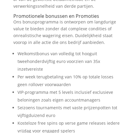
verwerkingssnelheid van derde partijen.
Promotionele bonussen en Promoties
Ons bonusprogramma is ontworpen om langdurige
value te bieden zonder dat complexe condities of
onrealistische wagering eisen. Duidelijkheid staat
voorop in alle actie die ons bedrijf aanbieden.
Welkomstbonus van volledig tot hooguit
tweehonderdvijftig euro voorzien van 35x
inzetvereiste
Per week terugbetaling van 10% op totale losses
geen rollover voorwaarden
VIP-programma met 5 levels inclusief exclusieve
beloningen zoals eigen accountmanagers
Seizoens tournaments met vaste prijzenpotten tot
vijftigduizend euro
Kosteloze free spins op verse game releases iedere
vrijdag voor engaged spelers