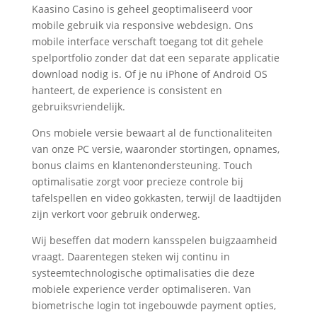
Kaasino Casino is geheel geoptimaliseerd voor
mobile gebruik via responsive webdesign. Ons
mobile interface verschaft toegang tot dit gehele
spelportfolio zonder dat dat een separate applicatie
download nodig is. Of je nu iPhone of Android OS
hanteert, de experience is consistent en
gebruiksvriendelijk.
Ons mobiele versie bewaart al de functionaliteiten
van onze PC versie, waaronder stortingen, opnames,
bonus claims en klantenondersteuning. Touch
optimalisatie zorgt voor precieze controle bij
tafelspellen en video gokkasten, terwijl de laadtijden
zijn verkort voor gebruik onderweg.
Wij beseffen dat modern kansspelen buigzaamheid
vraagt. Daarentegen steken wij continu in
systeemtechnologische optimalisaties die deze
mobiele experience verder optimaliseren. Van
biometrische login tot ingebouwde payment opties,