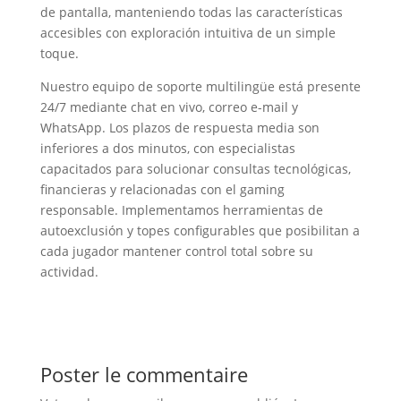
de pantalla, manteniendo todas las características
accesibles con exploración intuitiva de un simple
toque.
Nuestro equipo de soporte multilingüe está presente
24/7 mediante chat en vivo, correo e-mail y
WhatsApp. Los plazos de respuesta media son
inferiores a dos minutos, con especialistas
capacitados para solucionar consultas tecnológicas,
financieras y relacionadas con el gaming
responsable. Implementamos herramientas de
autoexclusión y topes configurables que posibilitan a
cada jugador mantener control total sobre su
actividad.
Poster le commentaire