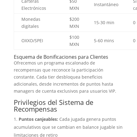
Carteras
$50
S
Instantáneo
Electrónicos
MXN
c
Monedas
$200
15-30 min
0
digitales
MXN
$100
OXXO/SPEI
5-60 mins
0
MXN
Esquema de Bonificaciones para Clientes
Ofrecemos un programa escalonado de
recompensas que reconoce la participación
constante. Cada tier desbloquea beneficios
adicionales, desde incrementos de puntos hasta
managers de cuenta exclusivos para usuarios VIP.
Privilegios del Sistema de
Recompensas
Puntos canjeables:
Cada jugada genera puntos
acumulativos que se cambian en balance jugable sin
limitaciones de retiro