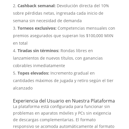
Cashback semanal:
Devolución directa del 10%
sobre pérdidas netas, ingresada cada inicio de
semana sin necesidad de demanda
Torneos exclusivos:
Competencias mensuales con
premios asegurados que superan los $100,000 MXN
en total
Tiradas sin términos:
Rondas libres en
lanzamientos de nuevos títulos, con ganancias
cobrables inmediatamente
Topes elevados:
Incremento gradual en
cantidades máximos de jugada y retiro según el tier
alcanzado
Experiencia del Usuario en Nuestra Plataforma
La plataforma está configurada para funcionar sin
problemas en aparatos móviles y PCs sin exigencia
de descargas complementarias. El formato
responsivo se acomoda automáticamente al formato