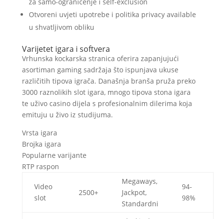
za samo-ograničenje i self-exclusion
Otvoreni uvjeti upotrebe i politika privacy available
u shvatljivom obliku
Varijetet igara i softvera
Vrhunska kockarska stranica oferira zapanjujući
asortiman gaming sadržaja što ispunjava ukuse
različitih tipova igrača. Današnja branša pruža preko
3000 raznolikih slot igara, mnogo tipova stona igara
te uživo casino dijela s profesionalnim dilerima koja
emituju u živo iz studijuma.
Vrsta igara
Brojka igara
Popularne varijante
RTP raspon
Megaways,
Video
94-
2500+
Jackpot,
slot
98%
Standardni