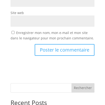
Site web
Enregistrer mon nom, mon e-mail et mon site
dans le navigateur pour mon prochain commentaire.
Rechercher
Recent Posts