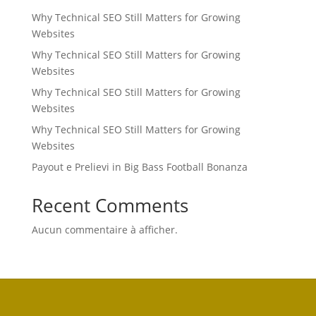
Why Technical SEO Still Matters for Growing
Websites
Why Technical SEO Still Matters for Growing
Websites
Why Technical SEO Still Matters for Growing
Websites
Why Technical SEO Still Matters for Growing
Websites
Payout e Prelievi in Big Bass Football Bonanza
Recent Comments
Aucun commentaire à afficher.