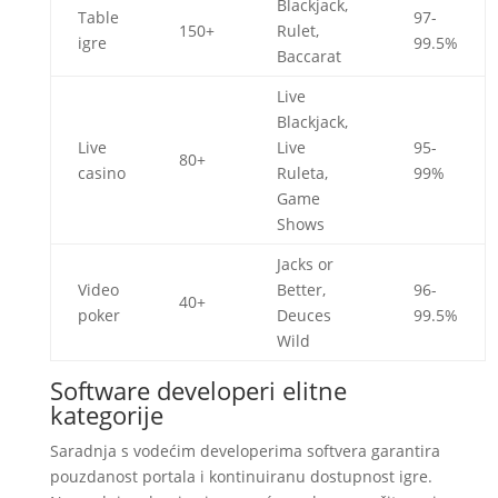
Blackjack,
Table
97-
150+
Rulet,
igre
99.5%
Baccarat
Live
Blackjack,
Live
Live
95-
80+
casino
Ruleta,
99%
Game
Shows
Jacks or
Video
Better,
96-
40+
poker
Deuces
99.5%
Wild
Software developeri elitne
kategorije
Saradnja s vodećim developerima softvera garantira
pouzdanost portala i kontinuiranu dostupnost igre.