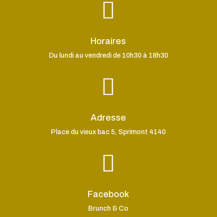

Horaires
Du lundi au vendredi de 10h30 à 18h30

Adresse
Place du vieux bac 5, Sprimont 4140

Facebook
Brunch & Co