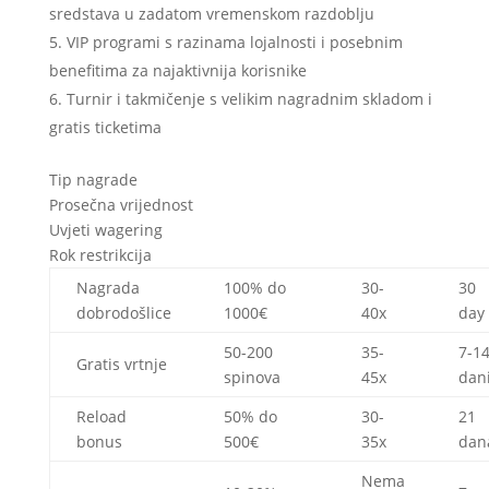
sredstava u zadatom vremenskom razdoblju
VIP programi s razinama lojalnosti i posebnim
benefitima za najaktivnija korisnike
Turnir i takmičenje s velikim nagradnim skladom i
gratis ticketima
Tip nagrade
Prosečna vrijednost
Uvjeti wagering
Rok restrikcija
Nagrada
100% do
30-
30
dobrodošlice
1000€
40x
day
50-200
35-
7-1
Gratis vrtnje
spinova
45x
dan
Reload
50% do
30-
21
bonus
500€
35x
dan
Nema