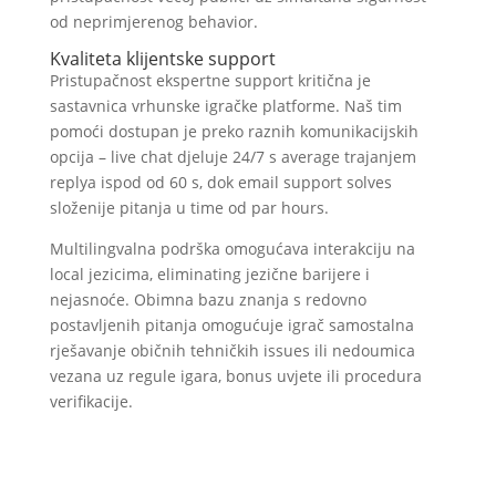
od neprimjerenog behavior.
Kvaliteta klijentske support
Pristupačnost ekspertne support kritična je
sastavnica vrhunske igračke platforme. Naš tim
pomoći dostupan je preko raznih komunikacijskih
opcija – live chat djeluje 24/7 s average trajanjem
replya ispod od 60 s, dok email support solves
složenije pitanja u time od par hours.
Multilingvalna podrška omogućava interakciju na
local jezicima, eliminating jezične barijere i
nejasnoće. Obimna bazu znanja s redovno
postavljenih pitanja omogućuje igrač samostalna
rješavanje običnih tehničkih issues ili nedoumica
vezana uz regule igara, bonus uvjete ili procedura
verifikacije.