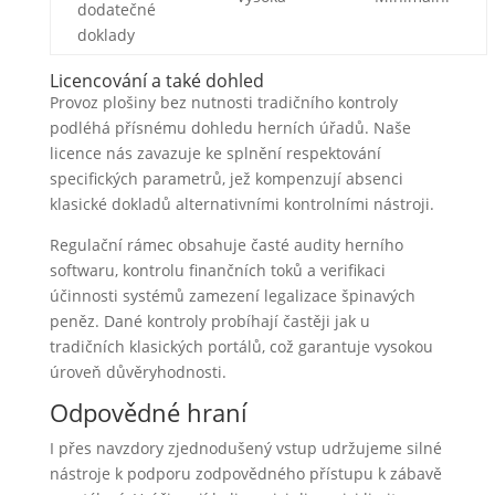
dodatečné
doklady
Licencování a také dohled
Provoz plošiny bez nutnosti tradičního kontroly
podléhá přísnému dohledu herních úřadů. Naše
licence nás zavazuje ke splnění respektování
specifických parametrů, jež kompenzují absenci
klasické dokladů alternativními kontrolními nástroji.
Regulační rámec obsahuje časté audity herního
softwaru, kontrolu finančních toků a verifikaci
účinnosti systémů zamezení legalizace špinavých
peněz. Dané kontroly probíhají častěji jak u
tradičních klasických portálů, což garantuje vysokou
úroveň důvěryhodnosti.
Odpovědné hraní
I přes navzdory zjednodušený vstup udržujeme silné
nástroje k podporu zodpovědného přístupu k zábavě