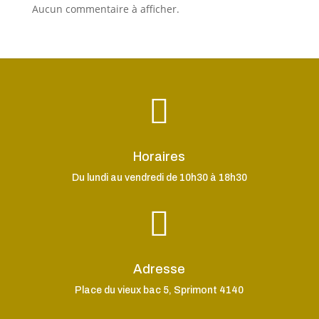
Aucun commentaire à afficher.

Horaires
Du lundi au vendredi de 10h30 à 18h30

Adresse
Place du vieux bac 5, Sprimont 4140