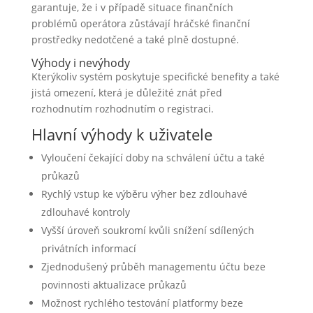
garantuje, že i v případě situace finančních
problémů operátora zůstávají hráčské finanční
prostředky nedotčené a také plně dostupné.
Výhody i nevýhody
Kterýkoliv systém poskytuje specifické benefity a také
jistá omezení, která je důležité znát před
rozhodnutím rozhodnutím o registraci.
Hlavní výhody k uživatele
Vyloučení čekající doby na schválení účtu a také
průkazů
Rychlý vstup ke výběru výher bez zdlouhavé
zdlouhavé kontroly
Vyšší úroveň soukromí kvůli snížení sdílených
privátních informací
Zjednodušený průběh managementu účtu beze
povinnosti aktualizace průkazů
Možnost rychlého testování platformy beze