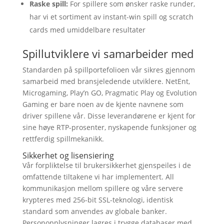
Raske spill:
For spillere som ønsker raske runder,
har vi et sortiment av instant-win spill og scratch
cards med umiddelbare resultater
Spillutviklere vi samarbeider med
Standarden på spillportefolioen vår sikres gjennom
samarbeid med bransjeledende utviklere. NetEnt,
Microgaming, Play’n GO, Pragmatic Play og Evolution
Gaming er bare noen av de kjente navnene som
driver spillene vår. Disse leverandørene er kjent for
sine høye RTP-prosenter, nyskapende funksjoner og
rettferdig spillmekanikk.
Sikkerhet og lisensiering
Vår forpliktelse til brukersikkerhet gjenspeiles i de
omfattende tiltakene vi har implementert. All
kommunikasjon mellom spillere og våre servere
krypteres med 256-bit SSL-teknologi, identisk
standard som anvendes av globale banker.
Personopplysninger lagres i trygge databaser med