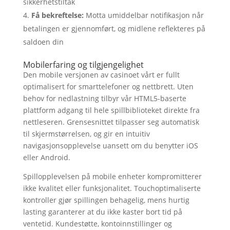
sikkerhetstiltak
Få bekreftelse:
Motta umiddelbar notifikasjon når
betalingen er gjennomført, og midlene reflekteres på
saldoen din
Mobilerfaring og tilgjengelighet
Den mobile versjonen av casinoet vårt er fullt
optimalisert for smarttelefoner og nettbrett. Uten
behov for nedlastning tilbyr vår HTML5-baserte
plattform adgang til hele spillbiblioteket direkte fra
nettleseren. Grensesnittet tilpasser seg automatisk
til skjermstørrelsen, og gir en intuitiv
navigasjonsopplevelse uansett om du benytter iOS
eller Android.
Spillopplevelsen på mobile enheter kompromitterer
ikke kvalitet eller funksjonalitet. Touchoptimaliserte
kontroller gjør spillingen behagelig, mens hurtig
lasting garanterer at du ikke kaster bort tid på
ventetid. Kundestøtte, kontoinnstillinger og