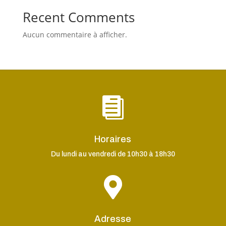
Recent Comments
Aucun commentaire à afficher.

Horaires
Du lundi au vendredi de 10h30 à 18h30

Adresse