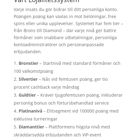
Varje insats du gör bidrar till ditt personliga konto.
Poängen poäng kan växlas in mot belöningar, free
spins eller unika upplevelser. Systemet har fem tier –
från Brons till Diamond – där varje nivå ger bättre
förmåner som snabbare utbetalningar, personliga
kontoadministratörer och personanpassade
erbjudanden.
Bronstier
– Startnivå med standard förmåner och
100 välkomstpoäng
Silvertier
– Nås vid femtusen poäng, ger tio
procent cashback varje måndag
Guldtier
– Kräver tjugofemtusen poäng, inkluderar
personlig bonus och förtursbehandlad service
Platinanivå
– Elitsegment vid 100000 poäng med
exklusiva turneringar
Diamanttier
– Plattformens högsta nivå med
skräddarsydda erbjudanden och VIP-event