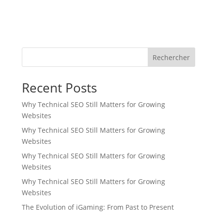
Rechercher
Recent Posts
Why Technical SEO Still Matters for Growing
Websites
Why Technical SEO Still Matters for Growing
Websites
Why Technical SEO Still Matters for Growing
Websites
Why Technical SEO Still Matters for Growing
Websites
The Evolution of iGaming: From Past to Present