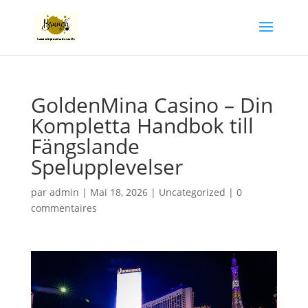
GoldenMina Casino – Din
Kompletta Handbok till
Fängslande
Spelupplevelser
par
admin
|
Mai 18, 2026
|
Uncategorized
|
0
commentaires