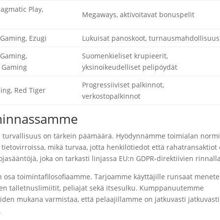
ragmatic Play,
Megaways, aktivoitavat bonuspelit
 Gaming, Ezugi
Lukuisat panoskoot, turnausmahdollisuus
 Gaming,
Suomenkieliset krupieerit,
c Gaming
yksinoikeudelliset pelipöydät
Progressiiviset palkinnot,
ng, Red Tiger
verkostopalkinnot
iminnassamme
den turvallisuus on tärkein päämäärä. Hyödynnämme toimialan norm
 tietovirroissa, mikä turvaa, jotta henkilötiedot että rahatransaktiot
asääntöjä, joka on tarkasti linjassa EU:n GDPR-direktiivien rinnalla
n osa toimintafilosofiaamme. Tarjoamme käyttäjille runsaat menet
ien talletnuslimiitit, peliajat sekä itsesulku. Kumppanuutemme
oiden mukana varmistaa, että pelaajillamme on jatkuvasti jatkuvasti
.