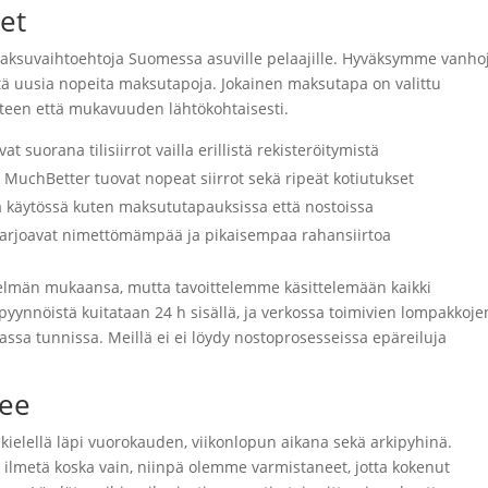
et
maksuvaihtoehtoja Suomessa asuville pelaajille. Hyväksymme vanho
a että uusia nopeita maksutapoja. Jokainen maksutapa on valittu
nteen että mukavuuden lähtökohtaisesti.
at suorana tilisiirrot vailla erillistä rekisteröitymistä
ä MuchBetter tuovat nopeat siirrot sekä ripeät kotiutukset
a käytössä kuten maksututapauksissa että nostoissa
m tarjoavat nimettömämpää ja pikaisempaa rahansiirtoa
elmän mukaansa, mutta tavoittelemme käsittelemään kaikki
yynnöistä kuitataan 24 h sisällä, ja verkossa toimivien lompakkoje
assa tunnissa. Meillä ei ei löydy nostoprosesseissa epäreiluja
lee
ielellä läpi vuorokauden, viikonlopun aikana sekä arkipyhinä.
ilmetä koska vain, niinpä olemme varmistaneet, jotta kokenut