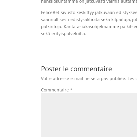
henkilökuntamme on jatkuvasti valmis auttamaan
FeliceBet-sivusto keskittyy jatkuvaan edistyk
säännöllisesti edistysaktioita sekä kilpailuja, j
palkintoja. Kanta-asiakasohjelmamme palkitsee ak
sekä erityispalveluilla.
Poster le commentaire
Votre adresse e-mail ne sera pas publiée.
Les 
Commentaire
*