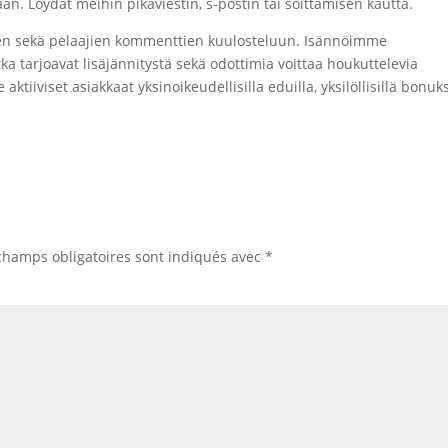
. Löydät meihin pikaviestin, s-postin tai soittamisen kautta.
seen sekä pelaajien kommenttien kuulosteluun. Isännöimme
otka tarjoavat lisäjännitystä sekä odottimia voittaa houkuttelevia
tiiviset asiakkaat yksinoikeudellisilla eduilla, yksilöllisillä bonuks
champs obligatoires sont indiqués avec
*