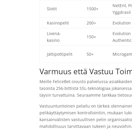
NetEnt, P
Slotit
1500+
Yggdrasil
Kasinopelit
200+
Evolution
Livenä-
Evolution
150+
kasino
Authenti
Jättipottipelit
50+
Microgami
Varmuus että Vastuu To
Meille FeliceBet-sivusto palvelussa asiakkai
tasoista 256-bittistä SSL-teknologiaa jokaisessa
täysin turvattuina. Seuraamme tarkkaa tietosuoj
Vastuuntuntoinen pelailu on tärkeä olennaine
pelikäyttäytymisen kontrollointiin, mukaan luk
kansainvälisten vastuullisen pelin organisaati
mahdollisuus tarvittavaan tukeen ja neuvoihin