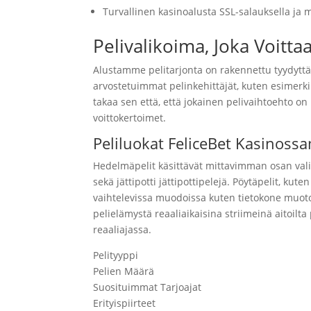
Turvallinen kasinoalusta SSL-salauksella j
Pelivalikoima, Joka Voitt
Alustamme pelitarjonta on rakennettu tyydyt
arvostetuimmat pelinkehittäjät, kuten esimerk
takaa sen että, että jokainen pelivaihtoehto o
voittokertoimet.
Peliluokat FeliceBet Kasinos
Hedelmäpelit käsittävät mittavimman osan val
sekä jättipotti jättipottipelejä. Pöytäpelit, kute
vaihtelevissa muodoissa kuten tietokone muoto
pelielämystä reaaliaikaisina striimeinä aitoilt
reaaliajassa.
Pelityyppi
Pelien Määrä
Suosituimmat Tarjoajat
Erityispiirteet