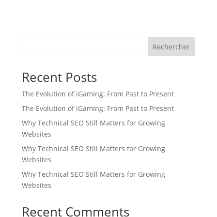
Rechercher
Recent Posts
The Evolution of iGaming: From Past to Present
The Evolution of iGaming: From Past to Present
Why Technical SEO Still Matters for Growing
Websites
Why Technical SEO Still Matters for Growing
Websites
Why Technical SEO Still Matters for Growing
Websites
Recent Comments