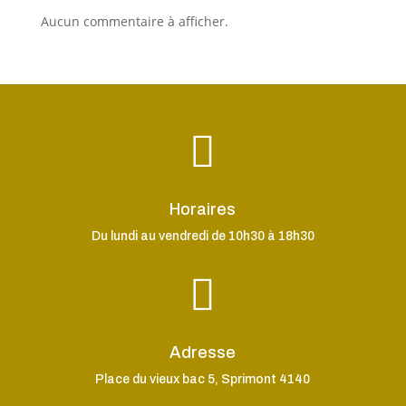
Aucun commentaire à afficher.

Horaires
Du lundi au vendredi de 10h30 à 18h30

Adresse
Place du vieux bac 5, Sprimont 4140