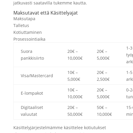
jatkuvasti saatavilla tukemme kautta.
Maksutavat että Käsittelyajat
Maksutapa
Talletus
Kotiuttaminen
Prosessointiaika
1-3
Suora
20€ –
20€ –
työ
pankkisiirto
10,000€
5,000€
ark
10€ –
20€ –
1-5
Visa/Mastercard
5,000€
2,500€
ark
10€ –
20€ –
0-2
E-lompakot
10,000€
5,000€
tun
Digitaaliset
20€ –
50€ –
15-
valuutat
50,000€
10,000€
min
Käsittelyjärjestelmämme käsittelee kotiutukset