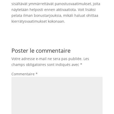
sisältävät ymmärrettävät panostusvaatimukset, joita
näytetään helposti ennen aktivaatiota. Voit lisäksi
pelata ilman bonustarjouksia, mikäli haluat ohittaa
kierrätysvaatimukset kokonaan.
Poster le commentaire
Votre adresse e-mail ne sera pas publiée.
Les
champs obligatoires sont indiqués avec
*
Commentaire
*