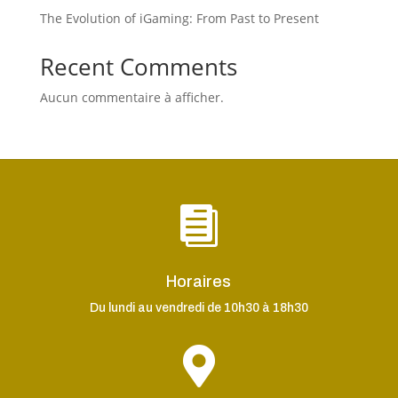
The Evolution of iGaming: From Past to Present
Recent Comments
Aucun commentaire à afficher.

Horaires
Du lundi au vendredi de 10h30 à 18h30
