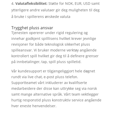
Valutafleksibilitet:
Støtte for NOK, EUR, USD samt
ytterligere andre valutaer gir deg muligheten til deg
å bruke i spillerens ønskede valuta
Trygghet pluss ansvar
Tjenesten opererer under rigid regulering og
innehar godkjent spilllisens hvilket krever jevnlige
revisjoner for både teknologisk sikkerhet pluss
spilleansvar. Vi bruker moderne verktøy angående
kontrollert spill hvilket gir deg til å definere grenser
på innbetalinger, tap, spill pluss spilletid.
Vår kundesupport er tilgjengeliggjort hele døgnet
rundt via live chat, e-post pluss telefon.
Supportteamet vårt inkluderer av kvalifiserte
medarbeidere der disse kan uttrykke seg via norsk
samt mange alternative språk. Vårt team vektlegger
hurtig responstid pluss konstruktiv service angående
hver eneste henvendelser.