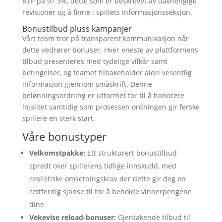
RTP på 97.3%, dette som er beskrevet av uavhengige
revisjoner og å finne i spillets informasjonsseksjon.
Bonustilbud pluss kampanjer
Vårt team tror på transparent kommunikasjon når
dette vedrører bonuser. Hver eneste av plattformens
tilbud presenteres med tydelige vilkår samt
betingelser, og teamet tilbakeholder aldri vesentlig
informasjon gjennom småskrift. Denne
belønningsordning er utformet for til å honorere
lojalitet samtidig som prosessen ordningen gir ferske
spillere en sterk start.
Våre bonustyper
Velkomstpakke:
Ett strukturert bonustilbud
spredt over spillerens tidlige innskudd, med
realistiske omsetningskrav der dette gir deg en
rettferdig sjanse til for å beholde vinnerpengene
dine
Vekevise reload-bonuser:
Gjentakende tilbud til