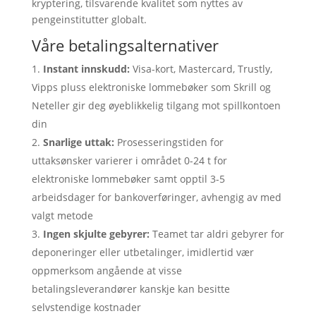
kryptering, tilsvarende kvalitet som nyttes av
pengeinstitutter globalt.
Våre betalingsalternativer
Instant innskudd:
Visa-kort, Mastercard, Trustly,
Vipps pluss elektroniske lommebøker som Skrill og
Neteller gir deg øyeblikkelig tilgang mot spillkontoen
din
Snarlige uttak:
Prosesseringstiden for
uttaksønsker varierer i området 0-24 t for
elektroniske lommebøker samt opptil 3-5
arbeidsdager for bankoverføringer, avhengig av med
valgt metode
Ingen skjulte gebyrer:
Teamet tar aldri gebyrer for
deponeringer eller utbetalinger, imidlertid vær
oppmerksom angående at visse
betalingsleverandører kanskje kan besitte
selvstendige kostnader