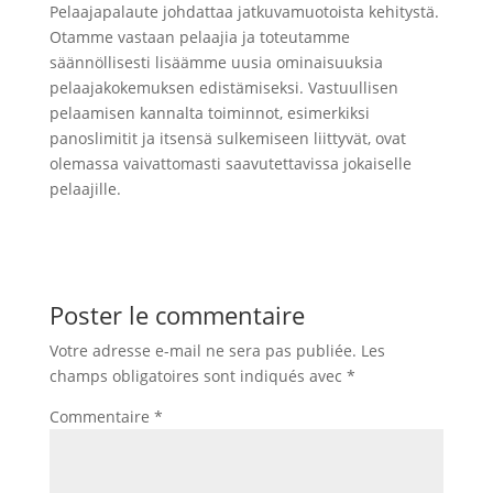
Pelaajapalaute johdattaa jatkuvamuotoista kehitystä.
Otamme vastaan pelaajia ja toteutamme
säännöllisesti lisäämme uusia ominaisuuksia
pelaajakokemuksen edistämiseksi. Vastuullisen
pelaamisen kannalta toiminnot, esimerkiksi
panoslimitit ja itsensä sulkemiseen liittyvät, ovat
olemassa vaivattomasti saavutettavissa jokaiselle
pelaajille.
Poster le commentaire
Votre adresse e-mail ne sera pas publiée.
Les
champs obligatoires sont indiqués avec
*
Commentaire
*