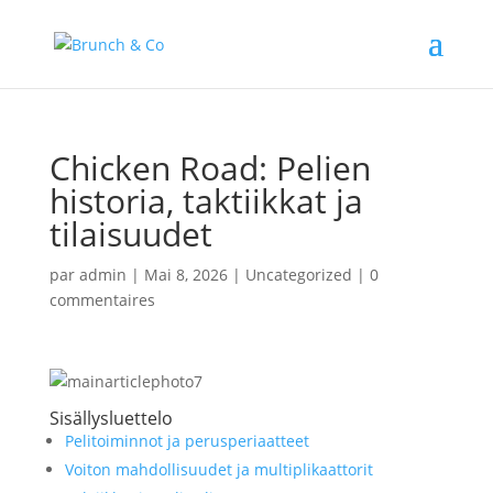
Chicken Road: Pelien
historia, taktiikkat ja
tilaisuudet
par
admin
|
Mai 8, 2026
|
Uncategorized
|
0
commentaires
Sisällysluettelo
Pelitoiminnot ja perusperiaatteet
Voiton mahdollisuudet ja multiplikaattorit