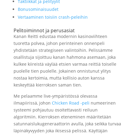
Taktiikkat ja pelityylit
Bonusominaisuudet
Vertaaminen toisiin crash-peleihin
Pelitoiminnot ja perusasiat
Kanan Reitti edustaa modernin kasinoviihteen
tuoretta polvea, johon perinteinen onnenpeli
yhdistetään strategiseen valintoihin. Pelissämme
osallistuja sijoittuu kanan hahmona asemaan, joka
kulkee kiireistä väylää etsien varmaa reittiä toiselle
puolelle tien puolelle. Jokainen onnistunut ylitys
nostaa kertoimia, mutta kollisio auton kanssa
keskeyttää kierroksen saman tien.
Me pelaamme live-ympäristössä olevassa
ilmapiirissä, johon
Chicken Road -peli
numeerinen
systeemi pohjautuu osoitettavasti reiluun
algoritmiin. Kierroksen eteneminen määritetään
satunnaislukugeneraattorin avulla, joka seikka turvaa
läpinäkyvyyden joka ikisessä pelissä. Käyttäjän