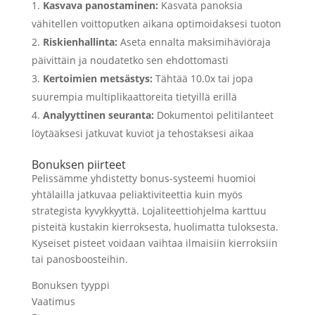
Kasvava panostaminen:
Kasvata panoksia
vähitellen voittoputken aikana optimoidaksesi tuoton
Riskienhallinta:
Aseta ennalta maksimihäviöraja
päivittäin ja noudatetko sen ehdottomasti
Kertoimien metsästys:
Tähtää 10.0x tai jopa
suurempia multiplikaattoreita tietyillä erillä
Analyyttinen seuranta:
Dokumentoi pelitilanteet
löytääksesi jatkuvat kuviot ja tehostaksesi aikaa
Bonuksen piirteet
Pelissämme yhdistetty bonus-systeemi huomioi
yhtälailla jatkuvaa peliaktiviteettia kuin myös
strategista kyvykkyyttä. Lojaliteettiohjelma karttuu
pisteitä kustakin kierroksesta, huolimatta tuloksesta.
Kyseiset pisteet voidaan vaihtaa ilmaisiin kierroksiin
tai panosboosteihin.
Bonuksen tyyppi
Vaatimus