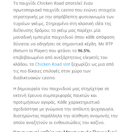
Το παιχνίδι Chicken Road αποτελεί έναν
πρωτοποριακό παιχνίδι casino που ενώνει στοιχεία
στρατηγικής με την απρόβλεπτη φυσιογνωμία των
τυχαίων γκέιμς. Στηριγμένο στη κλασική ιδέα της
διέλευσης δρόμου, το γκέιμ μας παρέχει μία
μοναδική εμπειρία παιχνιδιού όπου κάθε απόφαση
δύναται να οδηγήσει σε σημαντικά κέρδη. Με RTP
(Return to Player) που φτάνει το
96.5%
,
επιβεβαιωμένο από ανεξάρτητους ελεγκτές του
κλάδου, το
Chicken Road slot
ξεχωρίζει ως μια από
τις πιο δίκαιες επιλογές στον χώρο των
διαδικτυακών casino.
Η δημιουργία του παιχνιδιού μας στηρίχτηκε σε
εκτενή έρευνα συμπεριφοράς παικτών και
προτιμήσεων αγοράς. Κάθε χαρακτηριστικό
σχεδιάστηκε με γνώμονα την απόλυτη ψυχαγωγία,
διατηρώντας παράλληλα την αίσθηση αναμονής την
οποία αναζητούν οι ενθουσιώδεις του καζίνο.