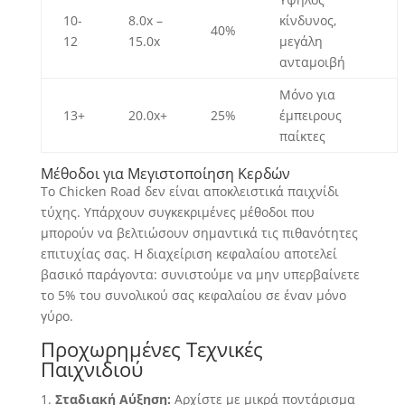
10-
8.0x –
κίνδυνος,
40%
12
15.0x
μεγάλη
ανταμοιβή
Μόνο για
13+
20.0x+
25%
έμπειρους
παίκτες
Μέθοδοι για Μεγιστοποίηση Κερδών
Το Chicken Road δεν είναι αποκλειστικά παιχνίδι
τύχης. Υπάρχουν συγκεκριμένες μέθοδοι που
μπορούν να βελτιώσουν σημαντικά τις πιθανότητες
επιτυχίας σας. Η διαχείριση κεφαλαίου αποτελεί
βασικό παράγοντα: συνιστούμε να μην υπερβαίνετε
το 5% του συνολικού σας κεφαλαίου σε έναν μόνο
γύρο.
Προχωρημένες Τεχνικές
Παιχνιδιού
Σταδιακή Αύξηση:
Αρχίστε με μικρά ποντάρισμα