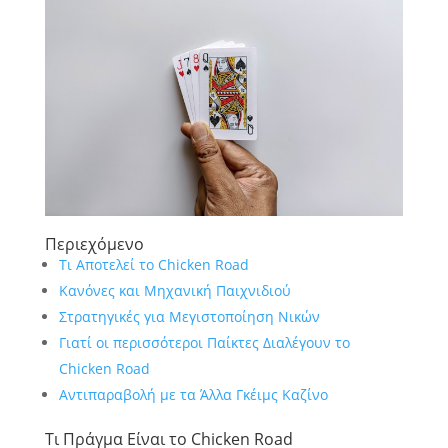
Περιεχόμενο
Τι Αποτελεί το Chicken Road
Κανόνες και Μηχανική Παιχνιδιού
Στρατηγικές για Μεγιστοποίηση Νικών
Γιατί οι περισσότεροι Παίκτες Διαλέγουν το
Chicken Road
Αντιπαραβολή με τα Άλλα Γκέιμς Καζίνο
Τι Πράγμα Είναι το Chicken Road