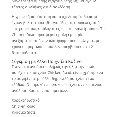
δυνατότητα άμεσης εξαργύρωσης δημιουργούν
τέλειες συνθήκες για διασκέδαση.
Η γραφική παράσταση και ο σχεδιασμός διεπαφής
έχουν βελτιστοποιηθεί για όλες τις συσκευές, από
επιτραπέζιους υπολογιστές έως και smartphones. Το
Chicken Road προσφέρει ομαλή εμπειρία
ανεξάρτητα από την πλατφόρμα που επιλέγετε, με
χρόνους φόρτωσης που δεν υπερβαίνουν τα 2
δευτερόλεπτα.
Σύγκριση με Άλλα Παιχνίδια Καζίνο
Για να κατανοήσετε πλήρως την αξία την οποία
παρέχει το παιχνίδι Chicken Road, είναι χρήσιμο να
το συγκρίνετε με άλλα δημοφιλή παιχνίδια του
κλάδου. Ο παρακάτω πίνακας δείχνει αντικειμενική
ανάλυση βασικών παραμέτρων.
Χαρακτηριστικό
Chicken Road
Κλασικά Slots