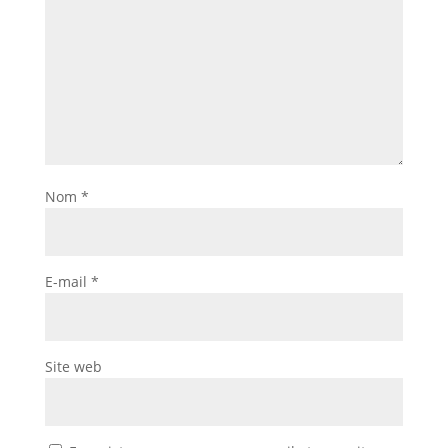
Nom
*
E-mail
*
Site web