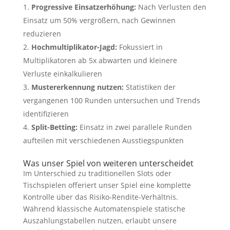
Progressive Einsatzerhöhung:
Nach Verlusten den
Einsatz um 50% vergrößern, nach Gewinnen
reduzieren
Hochmultiplikator-Jagd:
Fokussiert in
Multiplikatoren ab 5x abwarten und kleinere
Verluste einkalkulieren
Mustererkennung nutzen:
Statistiken der
vergangenen 100 Runden untersuchen und Trends
identifizieren
Split-Betting:
Einsatz in zwei parallele Runden
aufteilen mit verschiedenen Ausstiegspunkten
Was unser Spiel von weiteren unterscheidet
Im Unterschied zu traditionellen Slots oder
Tischspielen offeriert unser Spiel eine komplette
Kontrolle über das Risiko-Rendite-Verhältnis.
Während klassische Automatenspiele statische
Auszahlungstabellen nutzen, erlaubt unsere