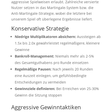
aggressive Spielweisen erlaubt. Zahlreiche versierte
Nutzer setzen in das Martingale-System bzw. die
Anti-Martingale-Strategie, wobei die letztere bei
unserem Spiel oft überlegene Ergebnisse liefert.
Konservative Strategie
Niedrige Multiplikatoren absichern:
Aussteigen ab
1.5x bis 2.0x gewährleistet regelmäßigere, kleinere
Gewinne
Bankroll-Management:
Niemals mehr als 2-5%
des Gesamtguthabens pro Runde einsetzen
Regelmäßige Pausen:
Nach jeweils 20 Runden
eine Auszeit einlegen, um gefühlsbedingte
Entscheidungen zu vermeiden
Gewinnziele definieren:
Bei Erreichen von 25-30%
Gewinn die Sitzung stoppen
Aggressive Gewinntaktiken