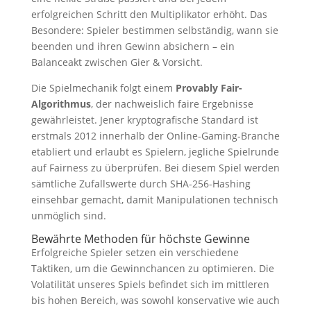
erfolgreichen Schritt den Multiplikator erhöht. Das
Besondere: Spieler bestimmen selbständig, wann sie
beenden und ihren Gewinn absichern – ein
Balanceakt zwischen Gier & Vorsicht.
Die Spielmechanik folgt einem
Provably Fair-
Algorithmus
, der nachweislich faire Ergebnisse
gewährleistet. Jener kryptografische Standard ist
erstmals 2012 innerhalb der Online-Gaming-Branche
etabliert und erlaubt es Spielern, jegliche Spielrunde
auf Fairness zu überprüfen. Bei diesem Spiel werden
sämtliche Zufallswerte durch SHA-256-Hashing
einsehbar gemacht, damit Manipulationen technisch
unmöglich sind.
Bewährte Methoden für höchste Gewinne
Erfolgreiche Spieler setzen ein verschiedene
Taktiken, um die Gewinnchancen zu optimieren. Die
Volatilität unseres Spiels befindet sich im mittleren
bis hohen Bereich, was sowohl konservative wie auch