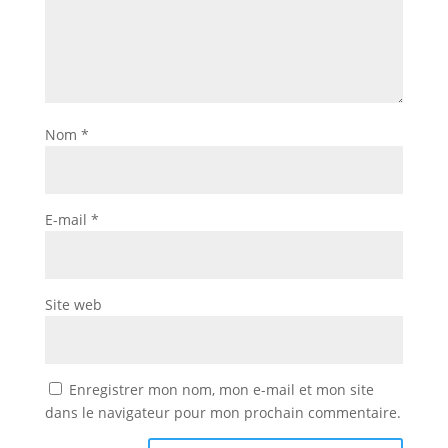
Nom
*
E-mail
*
Site web
Enregistrer mon nom, mon e-mail et mon site
dans le navigateur pour mon prochain commentaire.