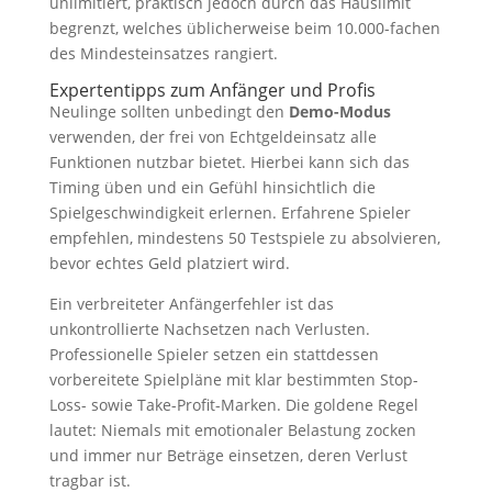
unlimitiert, praktisch jedoch durch das Hauslimit
begrenzt, welches üblicherweise beim 10.000-fachen
des Mindesteinsatzes rangiert.
Expertentipps zum Anfänger und Profis
Neulinge sollten unbedingt den
Demo-Modus
verwenden, der frei von Echtgeldeinsatz alle
Funktionen nutzbar bietet. Hierbei kann sich das
Timing üben und ein Gefühl hinsichtlich die
Spielgeschwindigkeit erlernen. Erfahrene Spieler
empfehlen, mindestens 50 Testspiele zu absolvieren,
bevor echtes Geld platziert wird.
Ein verbreiteter Anfängerfehler ist das
unkontrollierte Nachsetzen nach Verlusten.
Professionelle Spieler setzen ein stattdessen
vorbereitete Spielpläne mit klar bestimmten Stop-
Loss- sowie Take-Profit-Marken. Die goldene Regel
lautet: Niemals mit emotionaler Belastung zocken
und immer nur Beträge einsetzen, deren Verlust
tragbar ist.